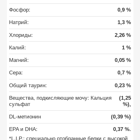
Фосфор:
0,9 %
Натрий:
1,3 %
Хлориды:
2,26 %
Калий:
1 %
Магний:
0,05 %
Сера:
0,7 %
Общий таурин:
0,23 %
Вещества, подкисляющие мочу: Кальция
(1,25
сульфат
%),
DL-метионин
(0,39 %)
EPA и DHA:
0,37 %.
*L.I.P.: специально отобранные белки с высокой