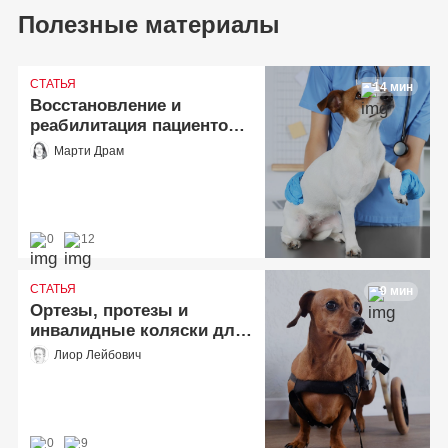
Полезные материалы
СТАТЬЯ
14 мин
Восстановление и
реабилитация пациентов с
болезнью передней
Марти Драм
крестообразной связки
0
12
СТАТЬЯ
9 мин
Ортезы, протезы и
инвалидные коляски для
реабилитации
Лиор Лейбович
0
9