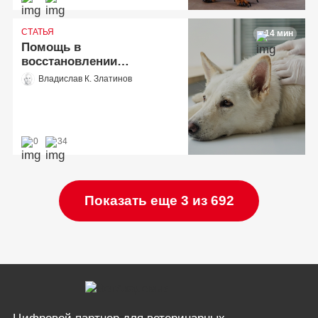
СТАТЬЯ
14 мин
Помощь в
восстановлении
спинального пациента
Владислав К. Златинов
0
34
Показать еще 3 из 692