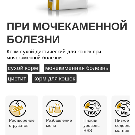
ПРИ МОЧЕКАМЕННОЙ
БОЛЕЗНИ
Корм сухой диетический для кошек при
мочекаменной болезни
сухой корм
мочекаменная болезнь
цистит
корм для кошек
Растворение
Разбавление
Низкий
Низкое
струвитов
мочи
уровень
содержан
RSS
магния