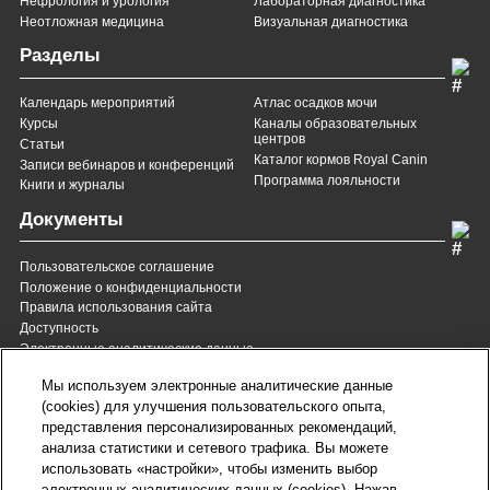
Нефрология и урология
Лабораторная диагностика
Неотложная медицина
Визуальная диагностика
Разделы
Календарь мероприятий
Атлас осадков мочи
Курсы
Каналы образовательных
центров
Статьи
Каталог кормов Royal Canin
Записи вебинаров и конференций
Программа лояльности
Книги и журналы
Документы
Пользовательское соглашение
Положение о конфиденциальности
Правила использования сайта
Доступность
Электронные аналитические данные
8 (800) 200-37-35
8 (820) 007-137-35
Мы используем электронные аналитические данные
Служба Заботы для России
Служба Заботы для
(cookies) для улучшения пользовательского опыта,
Республики Беларусь
звонок бесплатный для
представления персонализированных рекомендаций,
всех регионов России
анализа статистики и сетевого трафика. Вы можете
contact@royalcanin.ru
использовать «настройки», чтобы изменить выбор
Техническая поддержка
электронных аналитических данных (cookies). Нажав