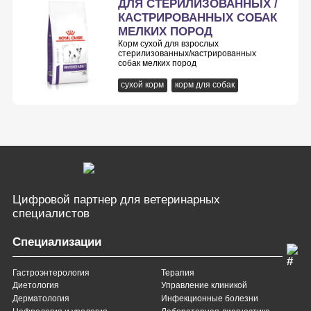
ДЛЯ СТЕРИЛИЗОВАННЫХ /
КАСТРИРОВАННЫХ СОБАК
МЕЛКИХ ПОРОД
Корм сухой для взрослых
стерилизованных/кастрированных
собак мелких пород
сухой корм
корм для собак
Цифровой партнер
для ветеринарных
специалистов
Специализации
Гастроэнтерология
Терапия
Диетология
Управление клиникой
Дерматология
Инфекционные болезни