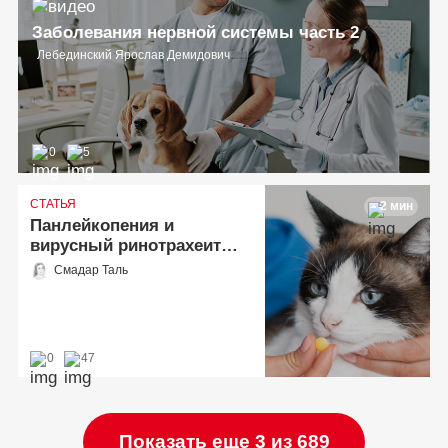
Заболевания нервной системы часть 2
Лебединский Ярослав Демидович
0
5
СТАТЬЯ
2 мин
Панлейкопения и
вирусный ринотрахеит
кошек. Статья из книги
Смадар Таль
«Неонатология и
педиатрия собак и кошек»
0
47
Показать еще 3 из 689