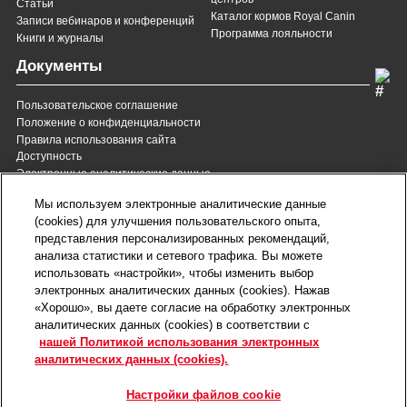
Статьи
Каталог кормов Royal Canin
Записи вебинаров и конференций
Программа лояльности
Книги и журналы
Документы
Пользовательское соглашение
Положение о конфиденциальности
Правила использования сайта
Доступность
Электронные аналитические данные
8 (800) 200-37-35
8 (820) 007-137-35
Мы используем электронные аналитические данные
Служба Заботы для России
Служба Заботы для
(cookies) для улучшения пользовательского опыта,
Республики Беларусь
звонок бесплатный для
представления персонализированных рекомендаций,
всех регионов России
анализа статистики и сетевого трафика. Вы можете
contact@royalcanin.ru
использовать «настройки», чтобы изменить выбор
Техническая поддержка
электронных аналитических данных (cookies). Нажав
Карта сайта
«Хорошо», вы даете согласие на обработку электронных
аналитических данных (cookies) в соответствии с
нашей Политикой использования электронных
Настройки файлов cookie
аналитических данных (cookies).
©2026 Royal Canin SAS. Все права защищены.
Входит в группу компаний Mars, Incorporated.
Настройки файлов cookie