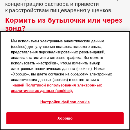
концентрацию раствора и привести
к расстройствам пищеварения у щенков.
Кормить из бутылочки или через
зонд?
Существует только два способа кормления
Мы используем электронные аналитические данные
новорожденных
щенков заменителем
(cookies) для улучшения пользовательского опыта,
молока — из бутылочки или через
зонд
.
представления персонализированных рекомендаций,
Автор убежден, что предпочтительнее
анализа статистики и сетевого трафика. Вы можете
использовать «настройки», чтобы изменить выбор
кормить из бутылочки, если это возможно.
электронных аналитических данных (cookies). Нажав
Следует использовать специальные
«Хорошо», вы даете согласие на обработку электронных
бутылочки для щенков, так как они оснащены
аналитических данных (cookies) в соответствии с
адаптированными сосками,
нашей Политикой использования электронных
обеспечивающими оптимальный поток
аналитических данных (cookies).
молока во время кормления. Это важный
Настройки файлов cookie
момент: если молоко будет поступать
слишком быстро (например, в случае
использования детской бутылочки для
Хорошо
щенков мелких пород), может произойти
Главная
Мероприятия
Войти
Избранное
Меню
аспирация. Автор предпочитает