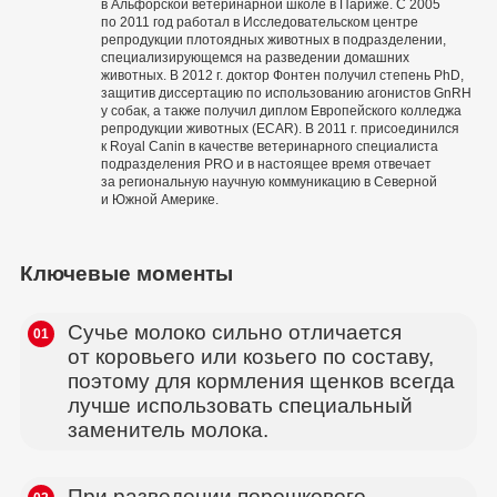
в Альфорской ветеринарной школе в Париже. С 2005
по 2011 год работал в Исследовательском центре
репродукции плотоядных животных в подразделении,
специализирующемся на разведении домашних
животных. В 2012 г. доктор Фонтен получил степень PhD,
защитив диссертацию по использованию агонистов GnRH
у собак, а также получил диплом Европейского колледжа
репродукции животных (ECAR). В 2011 г. присоединился
к Royal Canin в качестве ветеринарного специалиста
подразделения PRO и в настоящее время отвечает
за региональную научную коммуникацию в Северной
и Южной Америке.
Ключевые моменты
Сучье молоко сильно отличается
01
от коровьего или козьего по составу,
поэтому для кормления щенков всегда
лучше использовать специальный
заменитель молока.
При разведении порошкового