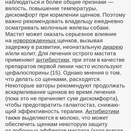
наблюдаться и более общие признаки —
вялость, повышение температуры,
дискомфорт при кормлении щенков. Поэтому
важно рекомендовать владельцу ежедневно
осматривать молочные железы собаки.
Мастит может оказать серьезное влияние
на
новорожденных
щенков, вызывая
задержку в развитии, неонатальную
диарею
и/или колит. Для лечения острого мастита
применяют
антибиотики
, при этом в качестве
препаратов первой линии часто используют
цефалоспорины (15). Однако мнения о том,
что делать со щенками, расходятся.
Некоторые авторы рекомендуют продолжать
вскармливание щенков во время лечения
(пока это не причиняет суке дискомфорта),
чтобы предотвратить галактостаз, снижаю­
щий эффективность терапии.
Антибиотики
также выделяются в молоко, что может
обеспечить щенкам некоторую защиту
от побочных эффектов мастита (хотя всегда