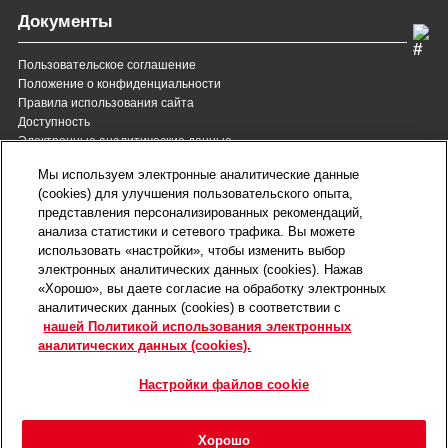
Документы
Пользовательское соглашение
Положение о конфиденциальности
Правила использования сайта
Доступность
Электронные аналитические данные
8 (800) 200-37-35
8 (820) 007-137-35
Мы используем электронные аналитические данные
Служба Заботы для России
Служба Заботы для
(cookies) для улучшения пользовательского опыта,
Республики Беларусь
звонок бесплатный для
представления персонализированных рекомендаций,
всех регионов России
анализа статистики и сетевого трафика. Вы можете
contact@royalcanin.ru
использовать «настройки», чтобы изменить выбор
Техническая поддержка
электронных аналитических данных (cookies). Нажав
Карта сайта
«Хорошо», вы даете согласие на обработку электронных
аналитических данных (cookies) в соответствии с
нашей Политикой использования электронных
Настройки файлов cookie
аналитических данных (cookies).
©2026 Royal Canin SAS. Все права защищены.
Входит в группу компаний Mars, Incorporated.
Настройки файлов cookie
Хорошо