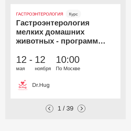
ГАСТРОЭНТЕРОЛОГИЯ
Курс
Гастроэнтерология
С
Онлайн и офлайн
Бесплатно
мелких домашних
к
животных - программа
дополнительной
В
2
12 -
12
10:00
профессиональной
А
и
переподготовки
мая
ноября
По Москве
Dr.Hug
1 / 39