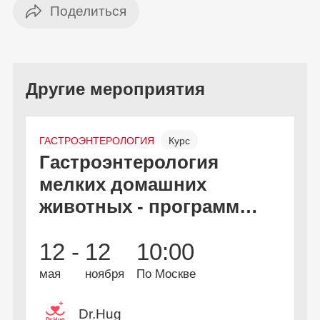
Другие мероприятия
ГАСТРОЭНТЕРОЛОГИЯ
Курс
Гастроэнтерология
С
Онлайн и офлайн
Бесплатно
мелких домашних
к
животных - программа
дополнительной
В
2
12 -
12
10:00
профессиональной
А
и
переподготовки
мая
ноября
По Москве
Dr.Hug