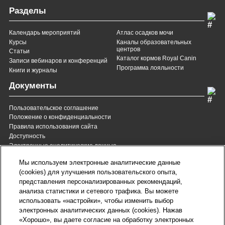
Разделы
Календарь мероприятий
Атлас осадков мочи
Курсы
Каналы образовательных
центров
Статьи
Каталог кормов Royal Canin
Записи вебинаров и конференций
Программа лояльности
Книги и журналы
Документы
Пользовательское соглашение
Положение о конфиденциальности
Правила использования сайта
Доступность
Электронные аналитические данные
8 (800) 200-37-35
8 (820) 007-137-35
Мы используем электронные аналитические данные
Служба Заботы для России
Служба Заботы для
(cookies) для улучшения пользовательского опыта,
Республики Беларусь
звонок бесплатный для
представления персонализированных рекомендаций,
всех регионов России
анализа статистики и сетевого трафика. Вы можете
contact@royalcanin.ru
использовать «настройки», чтобы изменить выбор
Техническая поддержка
электронных аналитических данных (cookies). Нажав
Карта сайта
«Хорошо», вы даете согласие на обработку электронных