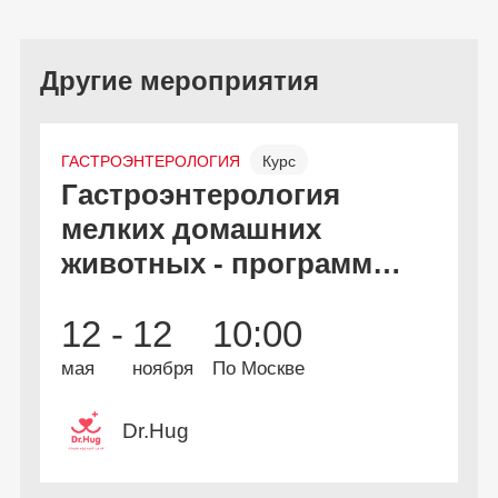
Другие мероприятия
ГАСТРОЭНТЕРОЛОГИЯ
Курс
Гастроэнтерология
С
Онлайн и офлайн
Бесплатно
мелких домашних
к
животных - программа
дополнительной
В
2
12 -
12
10:00
профессиональной
А
и
переподготовки
мая
ноября
По Москве
Dr.Hug