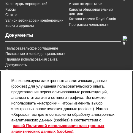
Календарь мероприятий
Атлас осадков мочи
Курсы
Каналы образовательных
центров
Статьи
Каталог кормов Royal Canin
Записи вебинаров и конференций
Программа лояльности
Книги и журналы
Документы
Пользовательское соглашение
Положение о конфиденциальности
Правила использования сайта
Доступность
Электронные аналитические данные
8 (800) 200-37-35
8 (820) 007-137-35
Мы используем электронные аналитические данные
Служба Заботы для России
Служба Заботы для
(cookies) для улучшения пользовательского опыта,
Республики Беларусь
звонок бесплатный для
представления персонализированных рекомендаций,
всех регионов России
анализа статистики и сетевого трафика. Вы можете
contact@royalcanin.ru
использовать «настройки», чтобы изменить выбор
Техническая поддержка
электронных аналитических данных (cookies). Нажав
Карта сайта
«Хорошо», вы даете согласие на обработку электронных
аналитических данных (cookies) в соответствии с
нашей Политикой использования электронных
Настройки файлов cookie
аналитических данных (cookies).