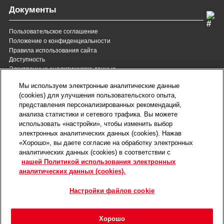
Документы
Пользовательское соглашение
Положение о конфиденциальности
Правила использования сайта
Доступность
Электронные аналитические данные
8 (800) 200-37-35
8 (820) 007-137-35
Мы используем электронные аналитические данные
Служба Заботы для России
Служба Заботы для
(cookies) для улучшения пользовательского опыта,
Республики Беларусь
звонок бесплатный для
представления персонализированных рекомендаций,
всех регионов России
анализа статистики и сетевого трафика. Вы можете
contact@royalcanin.ru
использовать «настройки», чтобы изменить выбор
Техническая поддержка
электронных аналитических данных (cookies). Нажав
Карта сайта
«Хорошо», вы даете согласие на обработку электронных
аналитических данных (cookies) в соответствии с
нашей Политикой использования электронных
Настройки файлов cookie
аналитических данных (cookies).
©2026 Royal Canin SAS. Все права защищены.
Входит в группу компаний Mars, Incorporated.
Настройки файлов cookie
Хорошо