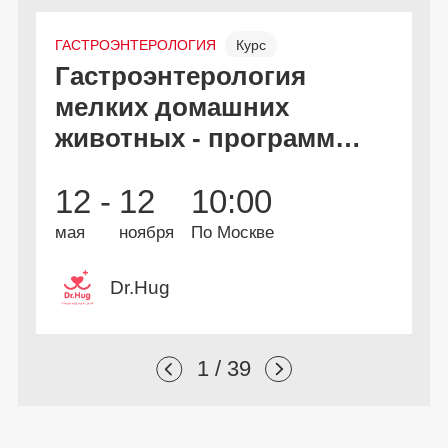
ГАСТРОЭНТЕРОЛОГИЯ
Курс
Гастроэнтерология
С
Онлайн и офлайн
Бесплатно
мелких домашних
к
животных - программа
дополнительной
В
2
12 -
12
10:00
профессиональной
А
и
переподготовки
мая
ноября
По Москве
Dr.Hug
1 / 39