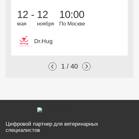
дополнительной
В
2
12 -
12
10:00
профессиональной
А
и
переподготовки
мая
ноября
По Москве
Dr.Hug
1 / 40
Цифровой партнер
для ветеринарных
специалистов