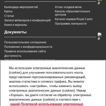
Календарь мероприятий
Атлас осадков мочи
Курсы
Каналы образовательных
центров
Статьи
Каталог кормов Royal Canin
Записи вебинаров и конференций
Программа лояльности
Книги и журналы
Документы
Пользовательское соглашение
Положение о конфиденциальности
Правила использования сайта
Доступность
Электронные аналитические данные
8 (800) 200-37-35
8 (820) 007-137-35
Мы используем электронные аналитические данные
Служба Заботы для России
Служба Заботы для
(cookies) для улучшения пользовательского опыта,
Республики Беларусь
звонок бесплатный для
представления персонализированных рекомендаций,
всех регионов России
анализа статистики и сетевого трафика. Вы можете
contact@royalcanin.ru
использовать «настройки», чтобы изменить выбор
Техническая поддержка
электронных аналитических данных (cookies). Нажав
Карта сайта
«Хорошо», вы даете согласие на обработку электронных
аналитических данных (cookies) в соответствии с
нашей Политикой использования электронных
Настройки файлов cookie