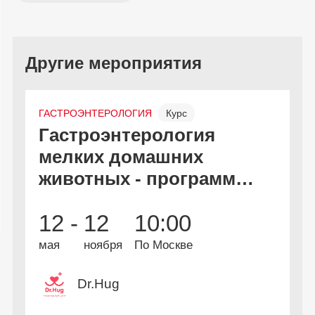
Другие мероприятия
ГАСТРОЭНТЕРОЛОГИЯ
Курс
Гастроэнтерология
С
Онлайн и офлайн
Бесплатно
мелких домашних
к
животных - программа
дополнительной
В
2
12 -
12
10:00
профессиональной
А
и
переподготовки
мая
ноября
По Москве
Dr.Hug