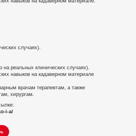
ских навыков на кадаверном материале.
ческих случаях).
о на реальных клинических случаях).
ских навыков на кадаверном материале
нарным врачам терапевтам, а также
ам, хирургам.
сылке:
o-i-a/
рь