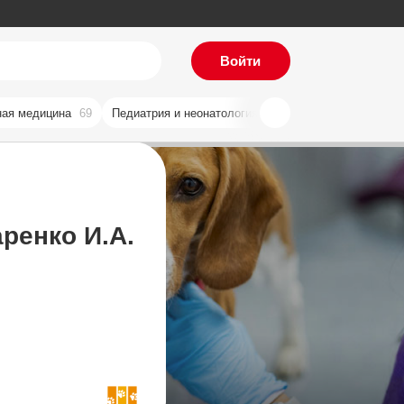
Войти
ая медицина
69
Педиатрия и неонатология
59
Хирургия
57
Ви
ренко И.А.