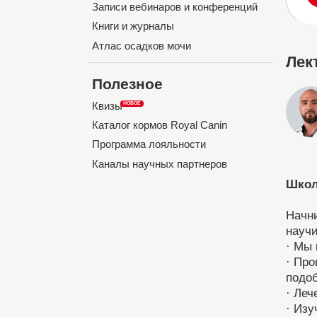
Записи вебинаров и конференций
Книги и журналы
Атлас осадков мочи
Лек
Полезное
Квизы
Каталог кормов Royal Canin
Программа лояльности
Каналы научных партнеров
Школ
Начни
науч
· Мы 
· Про
подоб
· Леч
· Изу