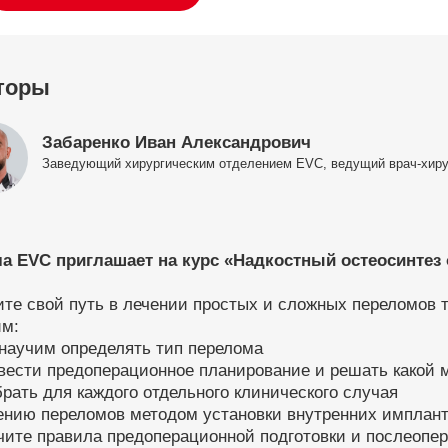
торы
Забаренко Иван Александрович
Заведующий хирургическим отделением EVC, ведущий врач-хиру
а EVC приглашает на курс «Надкостный остеосинтез о
те свой путь в лечении простых и сложных переломов т
им:
научим определять тип перелома
вести предоперационное планирование и решать какой 
рать для каждого отдельного клинического случая
ению переломов методом установки внутренних имплант
чите правила предоперационной подготовки и послеопе