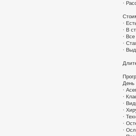
· Рас
Стоим
· Ест
· В с
· Вс
· Ста
· Вы
Длите
Прогр
День
· Асе
· Кла
· Вид
· Хир
· Тех
· Ост
· Осл