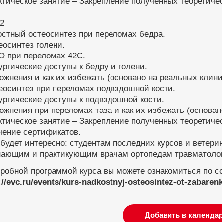
ктическое занятие – Закрепление полученных теоретиче
 2
остный остеосинтез при переломах бедра.
еосинтез голени.
O при переломах 42С.
ургические доступы к бедру и голени.
ожнения и как их избежать (основано на реальных клини
еосинтез при переломах подвздошной кости.
ургические доступы к подвздошной кости.
ожнения при переломах таза и как их избежать (основан
ктическое занятие – Закрепление полученных теоретиче
чение сертификатов.
будет интересно: студентам последних курсов и ветери
нающим и практикующим врачам ортопедам травматолог
робной программой курса вы можете ознакомиться по с
://evc.ru/events/kurs-nadkostnyj-osteosintez-ot-zabarenk
Добавить в календа