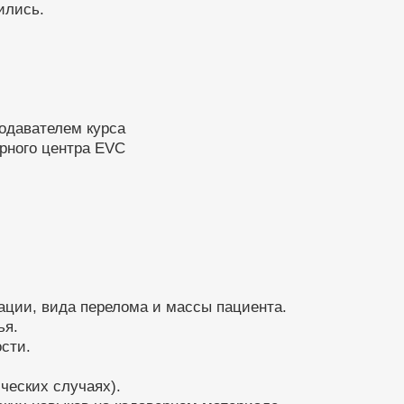
ились.
подавателем курса
рного центра EVC
ации, вида перелома и массы пациента.
ья.
ости.
ческих случаях).