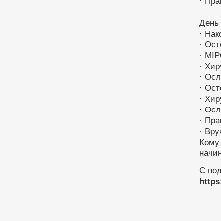
· Пра
День
· Нак
· Ост
· MIP
· Хир
· Осл
· Ост
· Хир
· Осл
· Пра
· Вру
Кому 
начи
С под
https