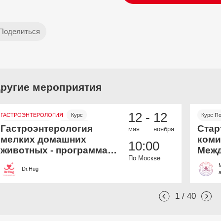
ругие мероприятия
12 -
12
ГАСТРОЭНТЕРОЛОГИЯ
Курс
Курс П
Онлайн и офлайн
Бесплатно
Онлайн
Гастроэнтерология
Стар
мая
ноября
мелких домашних
коми
10:00
животных - программа
Межд
По Москве
дополнительной
Вете
Dr.Hug
профессиональной
Акад
переподготовки
1 / 40