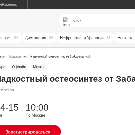
ология
88
Диетология
86
Нефрология и Урология
81
Неотложн
вная
Мероприятия
Надкостный остеосинтез от Забаренко И.А.
урс
Офлайн
Москва
адкостный остеосинтез от Заба
Москва
4-15
10:00
я
По Москве
Зарегистрироваться