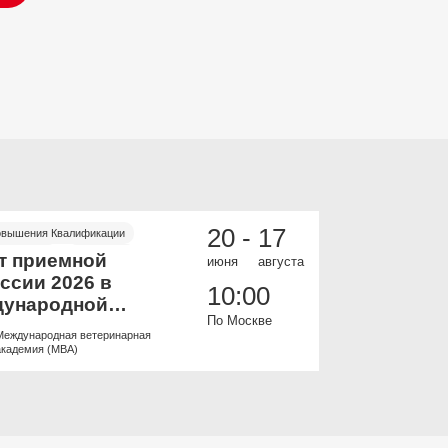
20 -
17
овышения Квалификации
ИНФЕКЦИОННЫЕ
 и офлайн
Бесплатно
Онлайн
Бесп
т приемной
Пульмоно
июня
августа
ссии 2026 в
всех: баз
10:00
ународной
Онлайн к
По Москве
ринарной
Международная ветеринарная
Образоват
емии.
академия (МВА)
ветеринар