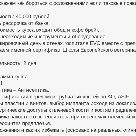
скажем как бороться с осложнениями если таковые появ
ость: 40.000 рублей
ь рассрочка от банка
тоимость курса входят обед и кофе брейк
е необходимые инструменты и оборудование
жировочный день в стенах госпиталя EVC вместе с пре
даем именной сертификат Школы Европейского ветерина
льность: 2 дня
амма курса:
 1
птика – Антисептика.
ссификация переломов трубчатых костей по АО, АSIF.
ы пластин и винтов, выбор импланта исходя из локализ
ургические доступы к плечевой кости и костям предплеч
ника накостного остеосинтеза при переломах плечевой к
еосинтез предплечья.
ожнения и как их избежать (основано на реальных клини