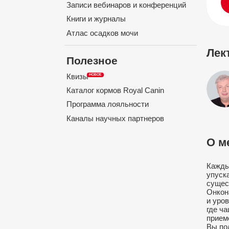
Записи вебинаров и конференций
Книги и журналы
Атлас осадков мочи
Лек
Полезное
Квизы
Каталог кормов Royal Canin
Программа лояльности
Каналы научных партнеров
О м
Кажды
упуск
сущес
Онкон
и уро
где ч
прием
Вы по