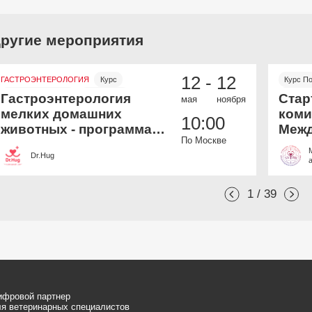
ругие мероприятия
12 -
12
ГАСТРОЭНТЕРОЛОГИЯ
Курс
Курс П
Онлайн и офлайн
Бесплатно
Онлайн
Гастроэнтерология
Стар
мая
ноября
мелких домашних
коми
10:00
животных - программа
Межд
По Москве
дополнительной
Вете
Dr.Hug
профессиональной
Акад
переподготовки
1 / 39
ифровой партнер
я ветеринарных специалистов