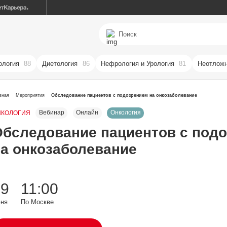
ология
88
Диетология
86
Нефрология и Урология
81
Неотложн
вная
Мероприятия
Обследование пациентов с подозрением на онкозаболевание
Вебинар
Онлайн
Онкология
НКОЛОГИЯ
Обследование пациентов с под
на онкозаболевание
09
11:00
ня
По Москве