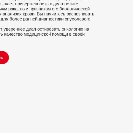
вышает приверженность к диагностике.
м рака, но и признакам его биологической
х анализах крови. Вы научитесь распознавать
 для более ранней диагностики опухолевого
т увереннее диагностировать онкологию на
ть качество медицинской помощи в своей
рь