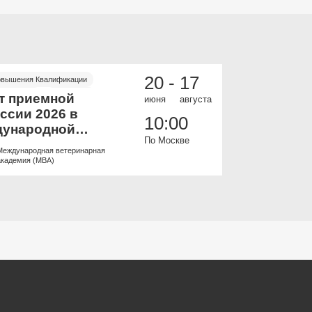
20 -
17
овышения Квалификации
ИНФЕКЦИОННЫЕ
 и офлайн
Бесплатно
Онлайн
Бесп
т приемной
Пульмоно
июня
августа
ссии 2026 в
всех: баз
10:00
ународной
Онлайн к
По Москве
ринарной
Международная ветеринарная
Образоват
емии.
академия (МВА)
ветеринар