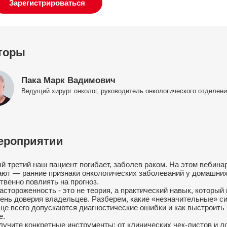
Зарегистрироваться
торы
Пака Марк Вадимович
Ведущий хирург онколог, руководитель онкологического отделе
ероприятии
й третий наш пациент погибает, заболев раком. На этом вебинар
ают — ранние признаки онкологических заболеваний у домашних
твенно повлиять на прогноз.
астороженность - это не теория, а практический навык, которы
вень доверия владельцев. Разберем, какие «незначительные» с
аще всего допускаются диагностические ошибки и как выстроить
е.
лучите конкретные инструменты: от клинических чек-листов и л