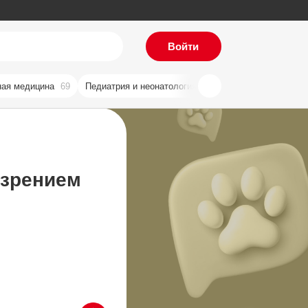
Войти
ая медицина
69
Педиатрия и неонатология
59
Хирургия
57
Ви
озрением