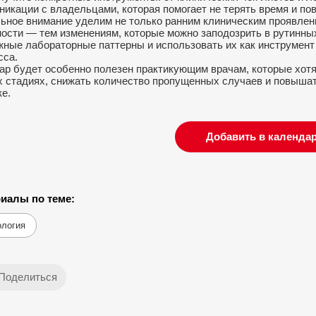
никации с владельцами, которая помогает не терять время и по
ьное внимание уделим не только ранним клиническим проявления
ности — тем изменениям, которые можно заподозрить в рутинны
жные лабораторные паттерны и использовать их как инструмент
сса.
ар будет особенно полезен практикующим врачам, которые хотя
х стадиях, снижать количество пропущенных случаев и повыша
ке.
Добавить в календа
иалы по теме:
ология