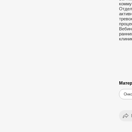
комму
Отдел
актив
трево
проце
Вебин
ранни
клини
Матер
Онк