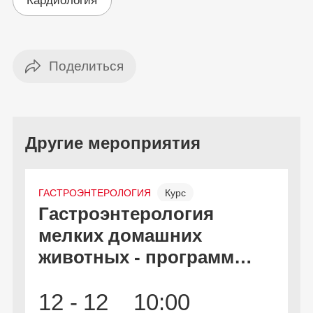
Кардиология
Другие мероприятия
ГАСТРОЭНТЕРОЛОГИЯ
Курс
Гастроэнтерология
С
Онлайн и офлайн
Бесплатно
мелких домашних
к
животных - программа
дополнительной
В
2
12 -
12
10:00
профессиональной
А
и