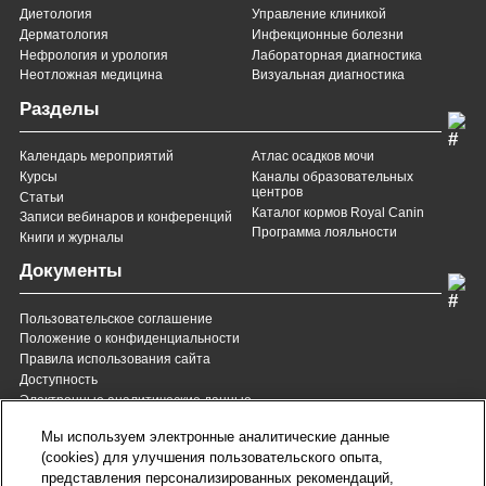
Диетология
Управление клиникой
Дерматология
Инфекционные болезни
Нефрология и урология
Лабораторная диагностика
Неотложная медицина
Визуальная диагностика
Разделы
Календарь мероприятий
Атлас осадков мочи
Курсы
Каналы образовательных
центров
Статьи
Каталог кормов Royal Canin
Записи вебинаров и конференций
Программа лояльности
Книги и журналы
Документы
Пользовательское соглашение
Положение о конфиденциальности
Правила использования сайта
Доступность
Электронные аналитические данные
8 (800) 200-37-35
8 (820) 007-137-35
Мы используем электронные аналитические данные
Служба Заботы для России
Служба Заботы для
(cookies) для улучшения пользовательского опыта,
Республики Беларусь
звонок бесплатный для
представления персонализированных рекомендаций,
всех регионов России