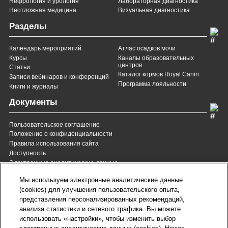
Нефрология и урология
Лабораторная диагностика
Неотложная медицина
Визуальная диагностика
Разделы
Календарь мероприятий
Атлас осадков мочи
Курсы
Каналы образовательных
центров
Статьи
Каталог кормов Royal Canin
Записи вебинаров и конференций
Программа лояльности
Книги и журналы
Документы
Пользовательское соглашение
Положение о конфиденциальности
Правила использования сайта
Доступность
Электронные аналитические данные
8 (800) 200-37-35
8 (820) 007-137-35
Мы используем электронные аналитические данные
Служба Заботы для России
Служба Заботы для
(cookies) для улучшения пользовательского опыта,
Республики Беларусь
звонок бесплатный для
представления персонализированных рекомендаций,
всех регионов России
анализа статистики и сетевого трафика. Вы можете
contact@royalcanin.ru
использовать «настройки», чтобы изменить выбор
Техническая поддержка