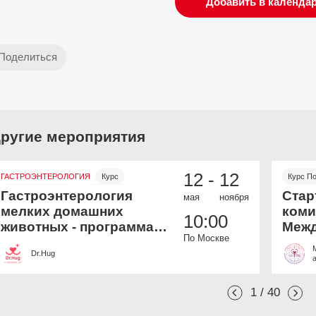
Добавить в календа
ругие мероприятия
12 -
12
ГАСТРОЭНТЕРОЛОГИЯ
Курс
Курс П
Онлайн и офлайн
Бесплатно
Онлайн
Гастроэнтерология
Стар
мая
ноября
мелких домашних
коми
10:00
животных - программа
Межд
По Москве
дополнительной
Вете
Dr.Hug
профессиональной
Акад
переподготовки
1 / 40