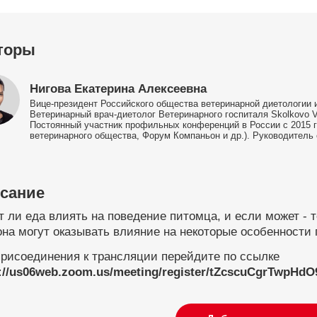
торы
Нигова Екатерина Алексеевна
Вице-президент Российского общества ветеринарной диетологии
Ветеринарный врач-диетолог Ветеринарного госпиталя Skolkovo
Постоянный участник профильных конференций в России с 2015 г
ветеринарного общества, Форум Компаньон и др.). Руководитель
сание
 ли еда влиять на поведение питомца, и если может - т
на могут оказывать влияние на некоторые особенности 
присоединения к трансляции перейдите по ссылке
s://us06web.zoom.us/meeting/register/tZcscuCgrTwp