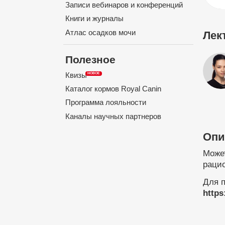
Записи вебинаров и конференций
Книги и журналы
Атлас осадков мочи
Лек
Полезное
Квизы
Каталог кормов Royal Canin
Программа лояльности
Каналы научных партнеров
Опи
Может
рацио
Для 
http