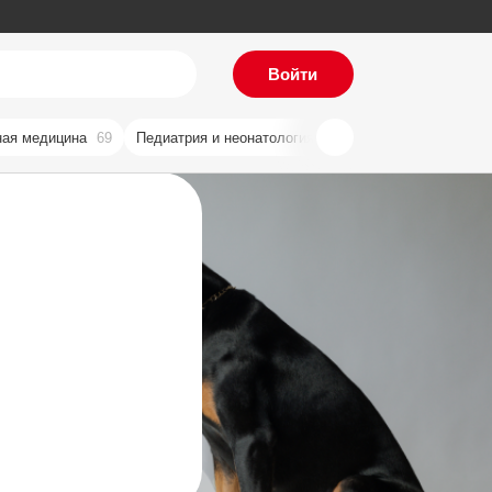
Войти
ая медицина
69
Педиатрия и неонатология
59
Хирургия
57
Ви