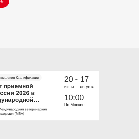
рь
20 -
17
овышения Квалификации
ИНФЕКЦИОННЫЕ
 и офлайн
Бесплатно
Онлайн
Бесп
т приемной
Пульмоно
июня
августа
ссии 2026 в
всех: баз
10:00
ународной
Онлайн к
По Москве
ринарной
Международная ветеринарная
Образоват
емии.
академия (МВА)
ветеринар