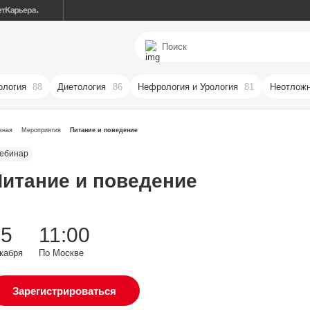
ология
88
Диетология
86
Нефрология и Урология
81
Неотложн
вная
Мероприятия
Питание и поведение
ебинар
итание и поведение
05
11:00
кабря
По Москве
Зарегистрироваться