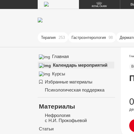
Терапия
253
Гастроэнтерология
98
Дермат
Главная
Гла
Календарь мероприятий
В
Курсы
П
Избранные материалы
Психологическая поддержка
Материалы
де
Нефрология
с Н.И. Прокофьевой
Статьи