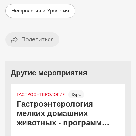
Нефрология и Урология
Другие мероприятия
ГАСТРОЭНТЕРОЛОГИЯ
Курс
Гастроэнтерология
С
Онлайн и офлайн
Бесплатно
мелких домашних
к
животных - программа
дополнительной
В
2