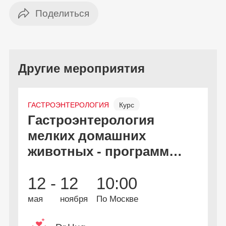
Другие мероприятия
ГАСТРОЭНТЕРОЛОГИЯ
Курс
Гастроэнтерология
С
Онлайн и офлайн
Бесплатно
мелких домашних
к
животных - программа
дополнительной
В
2
12 -
12
10:00
профессиональной
А
и
переподготовки
мая
ноября
По Москве