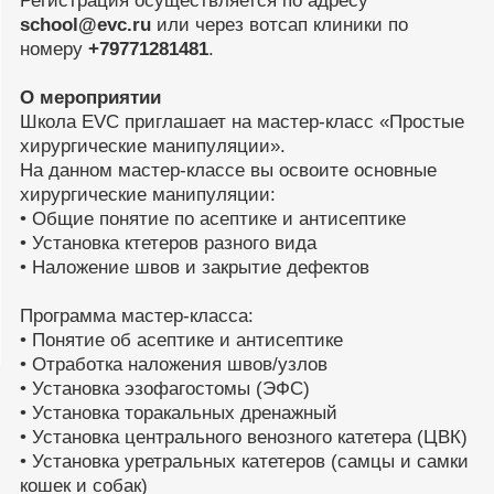
Регистрация осуществляется по адресу
school@evc.ru
или через вотсап клиники по
номеру
+79771281481
.
О мероприятии
Школа EVC приглашает на мастер-класс «Простые
хирургические манипуляции».
На данном мастер-классе вы освоите основные
хирургические манипуляции:
• Общие понятие по асептике и антисептике
• Установка ктетеров разного вида
• Наложение швов и закрытие дефектов
Программа мастер-класса:
• Понятие об асептике и антисептике
• Отработка наложения швов/узлов
• Установка эзофагостомы (ЭФС)
• Установка торакальных дренажный
• Установка центрального венозного катетера (ЦВК)
• Установка уретральных катетеров (самцы и самки
кошек и собак)