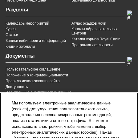
Неотложная медицина
Визуальная диагностика
Разделы
Календарь мероприятий
Атлас осадков мочи
Курсы
Каналы образовательных
центров
Статьи
Каталог кормов Royal Canin
Записи вебинаров и конференций
Программа лояльности
Книги и журналы
Документы
Пользовательское соглашение
Положение о конфиденциальности
Правила использования сайта
Доступность
Электронные аналитические данные
8 (800) 200-37-35
8 (820) 007-137-35
Мы используем электронные аналитические данные
Служба Заботы для России
Служба Заботы для
(cookies) для улучшения пользовательского опыта,
Республики Беларусь
звонок бесплатный для
представления персонализированных рекомендаций,
всех регионов России
анализа статистики и сетевого трафика. Вы можете
contact@royalcanin.ru
использовать «настройки», чтобы изменить выбор
Техническая поддержка
электронных аналитических данных (cookies). Нажав