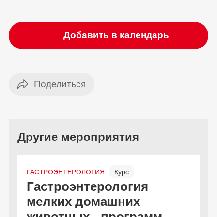
Добавить в календарь
Другие мероприятия
ГАСТРОЭНТЕРОЛОГИЯ
Курс
Гастроэнтерология
С
Онлайн и офлайн
Бесплатно
мелких домашних
к
животных - программа