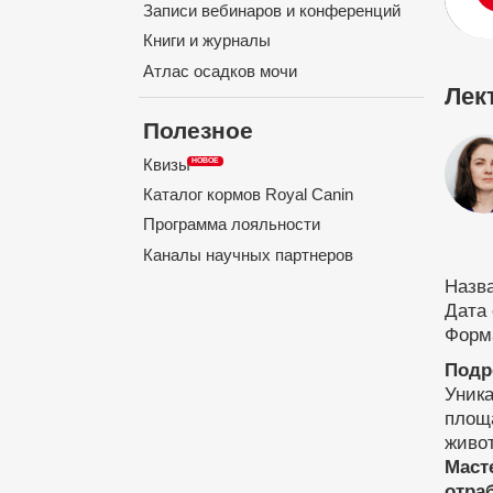
Записи вебинаров и конференций
Книги и журналы
Атлас осадков мочи
Лек
Полезное
Квизы
Каталог кормов Royal Canin
Программа лояльности
Каналы научных партнеров
Назв
Дата 
Форма
Подр
Уника
площа
живот
Маст
отра