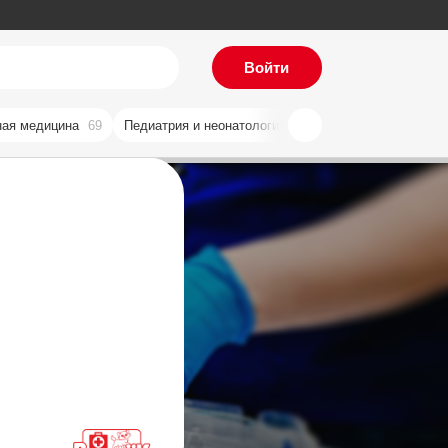
Войти
ая медицина
69
Педиатрия и неонатология
59
Хирургия
57
Ви