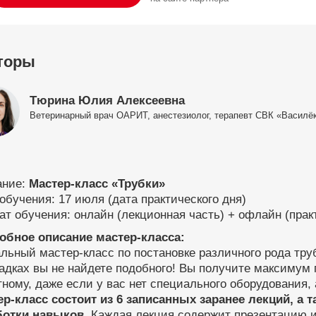
торы
Тюрина Юлия Алексеевна
Ветеринарный врач ОАРИТ, анестезиолог, терапевт СВК «Василёк»
ание:
Мастер-класс «Трубки»
обучения: 17 июля (дата практического дня)
т обучения: онлайн (лекционная часть) + офлайн (прак
обное описание мастер-класса:
льный мастер-класс по постановке различного рода труб
дках вы не найдете подобного! Вы получите максимум 
ному, даже если у вас нет специального оборудования, 
ер-класс состоит из 6 записанных заранее лекций, а 
ботки навыков.
Каждая лекция содержит презентацию и 