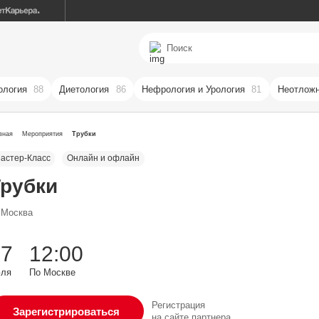
ология
88
Диетология
86
Нефрология и Урология
81
Неотложн
вная
Мероприятия
Трубки
астер-Класс
Онлайн и офлайн
Трубки
Москва
17
12:00
юля
По Москве
Регистрация
Зарегистрироваться
на сайте партнера