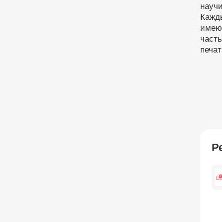
науч
Кажд
имеющ
част
печат
Р