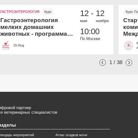
12 -
12
ГАСТРОЭНТЕРОЛОГИЯ
Курс
Курс П
Онлайн и офлайн
Бесплатно
Онлайн
Гастроэнтерология
Стар
мая
ноября
мелких домашних
коми
10:00
животных - программа
Межд
По Москве
дополнительной
Вете
Dr.Hug
профессиональной
Акад
переподготовки
1 / 38
ифровой партнер
я ветеринарных специалистов
азделы
лендарь мероприятий
Атлас осадков мочи