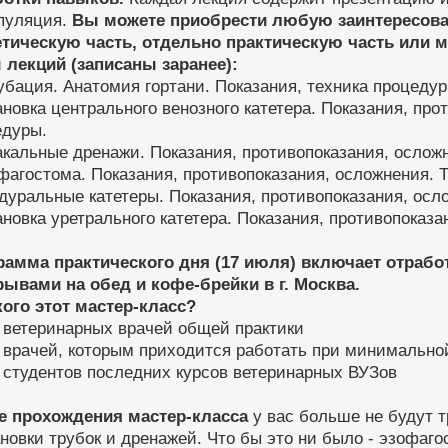
пуляция.
Вы можете приобрести любую заинтересов
етическую часть, отдельно практическую часть или 
 лекций (записаны заранее):
убация. Анатомия гортани. Показания, техника процедур
ановка центрального венозного катетера. Показания, про
едуры.
акальные дренажи. Показания, противопоказания, ослож
фагостома. Показания, противопоказания, осложнения. 
дуральные катетеры. Показания, противопоказания, осл
ановка уретрального катетера. Показания, противопоказ
рамма практического дня (17 июля) включает отраб
рывами на обед и кофе-брейки в г. Москва.
кого этот мастер-класс?
 ветеринарных врачей общей практики
 врачей, которым приходится работать при минимально
 студентов последних курсов ветеринарных ВУЗов
е прохождения мастер-класса
у вас больше не будут т
новки трубок и дренажей. Что бы это ни было - эзофаго