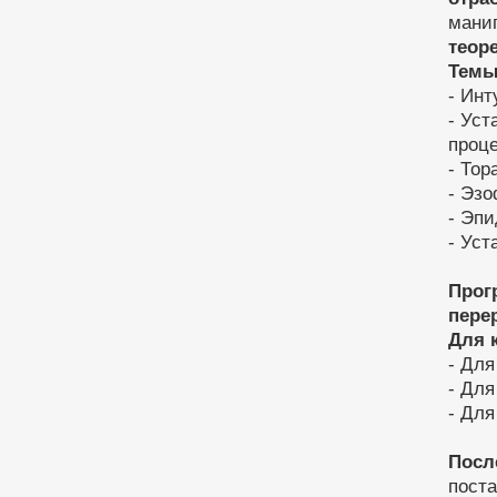
мани
теор
Темы
- Инт
- Уст
проц
- Тор
- Эзо
- Эпи
- Уст
Прог
пере
Для 
- Для
- Для
- Для
Посл
поста