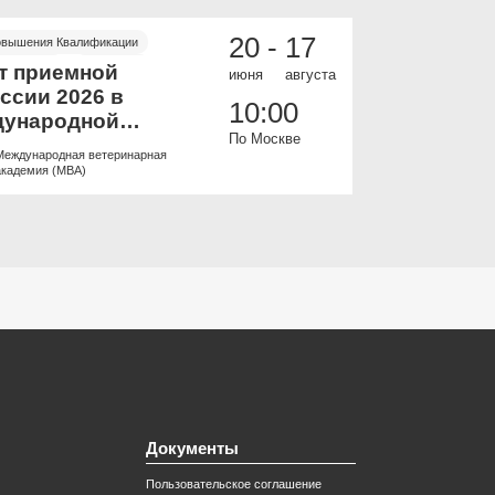
20 -
17
овышения Квалификации
ИНФЕКЦИОННЫЕ
 и офлайн
Бесплатно
Онлайн
Бесп
т приемной
Пульмоно
июня
августа
ссии 2026 в
всех: баз
10:00
ународной
Онлайн к
По Москве
ринарной
Международная ветеринарная
Образоват
емии.
академия (МВА)
ветеринар
Документы
Пользовательское соглашение