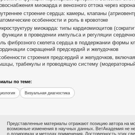
овоснабжения миокарда и венозного оттока через корон
утреннее строение сердца: камеры, клапаны (атриовент
атомические особенности и роль в кровотоке
кроструктуру миокарда: типы кардиомиоцитов (сократи
 функции в проведении импульса и регуляции сердечн
ль фиброзного скелета сердца в поддержании формы к
оординации сокращений предсердий и желудочков
собенности строения предсердий и желудочков, включа
ышцы, трабекулы и проводящую систему (модераторный
иалы по теме:
диология
Визуальная диагностика
Представленные материалы отражают позицию автора на мо
возможные изменения в научных данных. ВетАкадемия не н
о дозировках и методах применения. Достоверность этих с