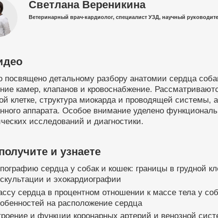
Светлана Вереникина
Ветеринарный врач-кардиолог, специалист УЗД, научный руководите
идео
 посвящено детальному разбору анатомии сердца собак
ние камер, клапанов и кровоснабжение. Рассматривают
ой клетке, структура миокарда и проводящей системы, 
анного аппарата. Особое внимание уделено функционал
ческих исследований и диагностики.
получите и узнаете
пографию сердца у собак и кошек: границы в грудной кл
ускультации и эхокардиографии
ссу сердца в процентном отношении к массе тела у со
обенностей на расположение сердца
роение и функции коронарных артерий и венозной сист