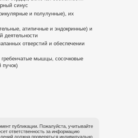
арный синус
рикулярные и полулунные), их
тельные, атипичные и эндокринные) и
ой деятельности
лапанных отверстий и обеспечении
я гребенчатые мышцы, сосочковые
 пучок)
мент публикации. Пожалуйста, учитывайте
есет ответственность за информацию
ведений должна проверяться индивидуально