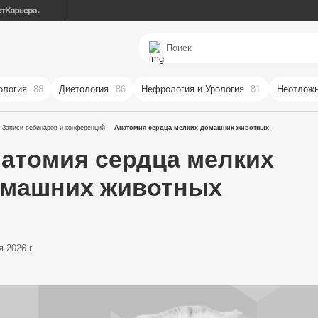
ология
88
Диетология
86
Нефрология и Урология
81
Неотложн
Записи вебинаров и конференций
Анатомия сердца мелких домашних животных
атомия сердца мелких
машних животных
 2026 г.