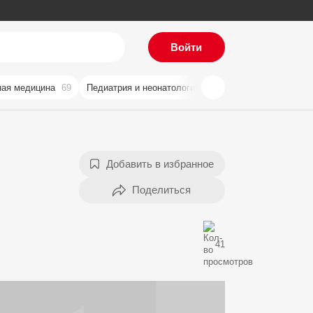
Войти
ая медицина
69
Педиатрия и неонатология
59
Хирургия
57
Ви
Добавить в избранное
41