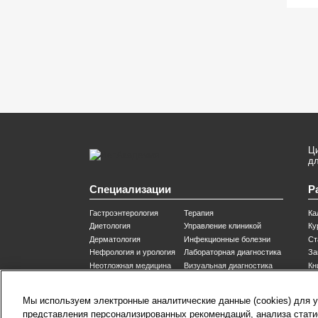
Ц
дл
Специализации
Р
Гастроэнтерология
Терапия
Ка
Диетология
Управление клиникой
Ку
Дерматология
Инфекционные болезни
Ст
Нефрология и урология
Лабораторная диагностика
За
Неотложная медицина
Визуальная диагностика
Кн
8 (800) 200-37-35
8 (820) 007-137-35
co
Мы используем электронные аналитические данные (cookies) для 
Служба Заботы для России
Служба Заботы для
Те
Республики Беларусь
звонок бесплатный для
представления персонализированных рекомендаций, анализа стати