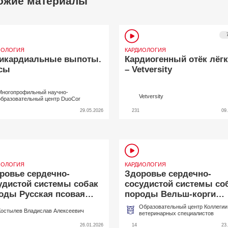
ожие материалы
ИОЛОГИЯ
КАРДИОЛОГИЯ
икардиальные выпоты.
Кардиогенный отёк лёг
сы
– Vetversity
Многопрофильный научно-
Vetversity
образовательный центр DuoCor
29.05.2026
231
09
ИОЛОГИЯ
КАРДИОЛОГИЯ
ровье сердечно-
Здоровье сердечно-
удистой системы собак
сосудистой системы со
оды Русская псовая
породы Вельш-корги
зая
пемброк
Образовательный центр Коллегии
Костылев Владислав Алексеевич
ветеринарных специалистов
26.01.2026
14
23