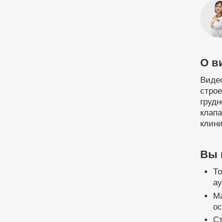
О в
Видео
строе
грудн
клап
клини
Вы 
То
а
Ма
ос
Ст