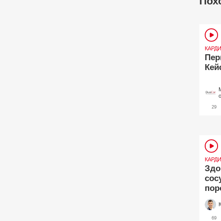
Пох
КАРД
Пер
Кей
29
КАРД
Здо
сос
пор
бор
69