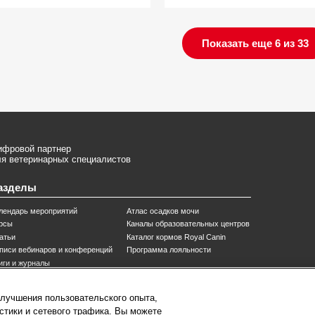
Показать еще 6 из 33
ифровой партнер
я ветеринарных специалистов
азделы
лендарь мероприятий
Атлас осадков мочи
рсы
Каналы образовательных центров
атьи
Каталог кормов Royal Canin
писи вебинаров и конференций
Программа лояльности
иги и журналы
ntact@royalcanin.ru
Карта сайта
улучшения пользовательского опыта,
хническая поддержка
стики и сетевого трафика. Вы можете