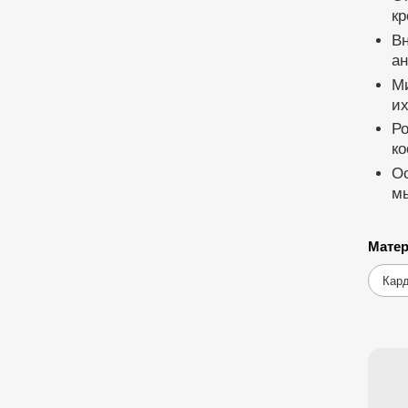
кр
Вн
ан
Ми
их
Ро
к
О
м
Матер
Кар