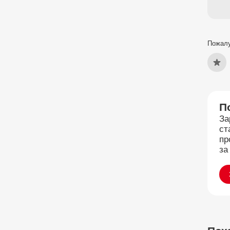
Пожалу
П
За
ст
пр
за