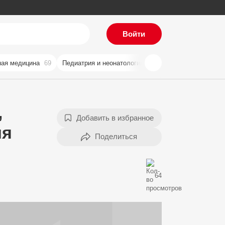
Войти
ая медицина
69
Педиатрия и неонатология
59
Хирургия
57
Ви
,
Добавить в избранное
ия
64