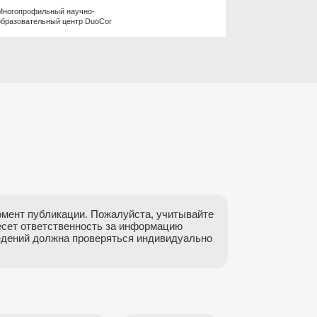
Многопрофильный научно-
Многопро
образовательный центр DuoCor
образоват
мент публикации. Пожалуйста, учитывайте
есет ответственность за информацию
ведений должна проверяться индивидуально