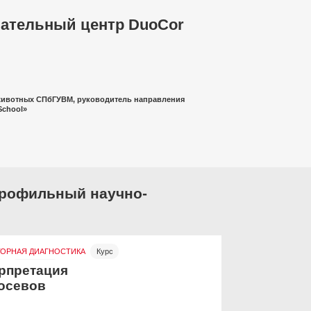
ательный центр DuoCor
животных СПбГУВМ, руководитель направления
School»
рофильный научно-
ТОРНАЯ ДИАГНОСТИКА
Курс
ВИЗУАЛЬНАЯ ДИ
Бесплатно
Онлайн
Бесп
рпретация
Интерпре
осевов