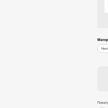
Многопрофильный научно-
образовательный центр DuoCor
Матер
Нео
Пожалу