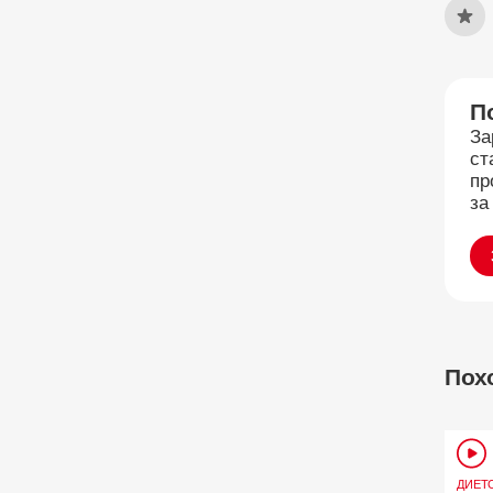
П
За
ст
пр
за
Пох
ДИЕТ