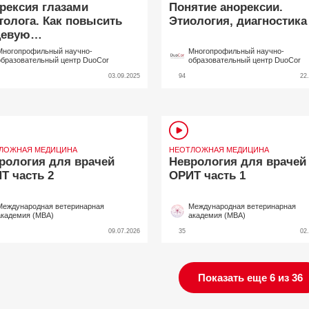
рексия глазами
Понятие анорексии.
толога. Как повысить
Этиология, диагностика
щевую
влекательность?
Многопрофильный научно-
Многопрофильный научно-
образовательный центр DuoCor
образовательный центр DuoCor
03.09.2025
94
22
ЛОЖНАЯ МЕДИЦИНА
НЕОТЛОЖНАЯ МЕДИЦИНА
рология для врачей
Неврология для врачей
Т часть 2
ОРИТ часть 1
Международная ветеринарная
Международная ветеринарная
академия (МВА)
академия (МВА)
09.07.2026
35
02
Показать еще 6 из 36