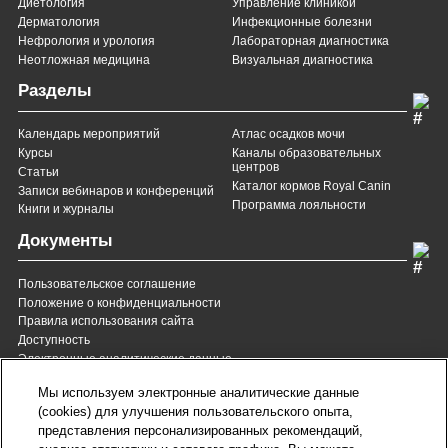
Диетология
Управление клиникой
Дерматология
Инфекционные болезни
Нефрология и урология
Лабораторная диагностика
Неотложная медицина
Визуальная диагностика
Разделы
Календарь мероприятий
Атлас осадков мочи
Курсы
Каналы образовательных
центров
Статьи
Каталог кормов Royal Canin
Записи вебинаров и конференций
Программа лояльности
Книги и журналы
Документы
Пользовательское соглашение
Положение о конфиденциальности
Правила использования сайта
Доступность
Электронные аналитические данные
8 (800) 200-37-35
8 (820) 007-137-35
Мы используем электронные аналитические данные
Служба Заботы для России
Служба Заботы для
(cookies) для улучшения пользовательского опыта,
Республики Беларусь
звонок бесплатный для
представления персонализированных рекомендаций,
всех регионов России