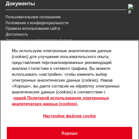
Документы
Пользовательское соглашение
Положение о конфиденциальности
Правила использования сайта
Доступность
Электронные аналитические данные
8 (800) 200-37-35
8 (820) 007-137-35
Мы используем электронные аналитические данные
Служба Заботы для России
Служба Заботы для
(cookies) для улучшения пользовательского опыта,
Республики Беларусь
звонок бесплатный для
представления персонализированных рекомендаций,
всех регионов России
анализа статистики и сетевого трафика. Вы можете
contact@royalcanin.ru
использовать «настройки», чтобы изменить выбор
Техническая поддержка
электронных аналитических данных (cookies). Нажав
Карта сайта
«Хорошо», вы даете согласие на обработку электронных
аналитических данных (cookies) в соответствии с
нашей Политикой использования электронных
Настройки файлов cookie
аналитических данных (cookies).
©2026 Royal Canin SAS. Все права защищены.
Входит в группу компаний Mars, Incorporated.
Настройки файлов cookie
Хорошо
Главная
Мероприятия
Войти
Избранное
Меню