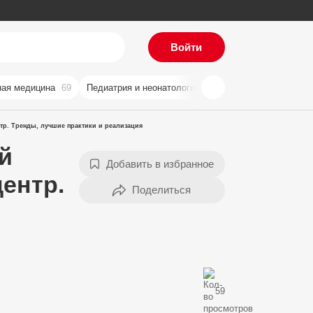
Войти
ая медицина
69
Педиатрия и неонатология
59
Хирургия
57
Ви
тр. Тренды, лучшие практики и реализация
й
Добавить в избранное
ентр.
59