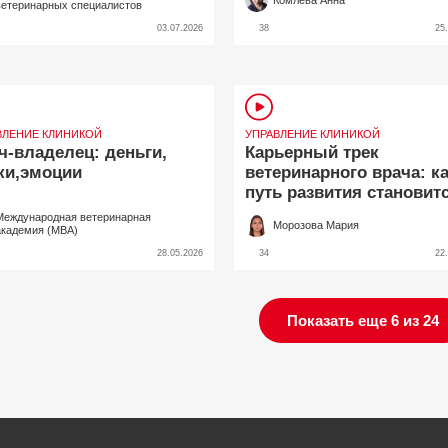
Комлева Аннa
ветеринарных специалистов
03.07.2026
38
25
ВЛЕНИЕ КЛИНИКОЙ
УПРАВЛЕНИЕ КЛИНИКОЙ
ч-владелец: деньги,
Карьерный трек
ки,эмоции
ветеринарного врача: к
путь развития становит
точкой опоры
Международная ветеринарная
Морозова Мария
академия (МВА)
28.05.2026
34
22
Показать еще 6 из 24