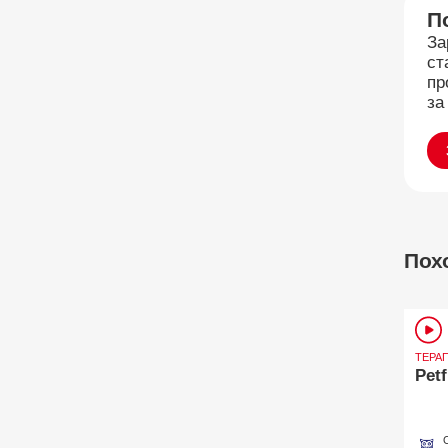
П
За
ст
пр
за
Пох
ТЕРА
Pet