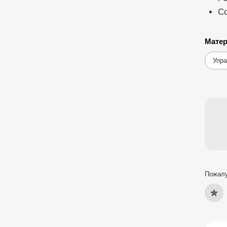
С
Матер
Упра
Пожалу