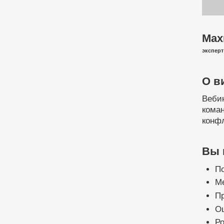
Мах
эксперт
О в
Веби
кома
конф
Вы 
П
Ме
П
Ош
Ро