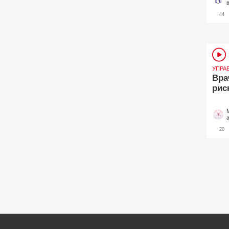
44
УПРА
Вра
рис
20