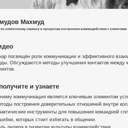
мудов Махмуд
 по клиентскому сервису и процессам построения взаимодействия с клиентами
идео
нар посвящён роли коммуникации и эффективного взаим
нды. Обсуждаются методы улучшения контактов между 
ликтов.
получите и узнаете
очему коммуникация является ключевым элементом успе
тоды построения доверительных отношений внутри кол
рактические инструменты для повышения командной спл
ибки, которых стоит избегать в общении.
ль лидера в развитии культуры взаимодействия.