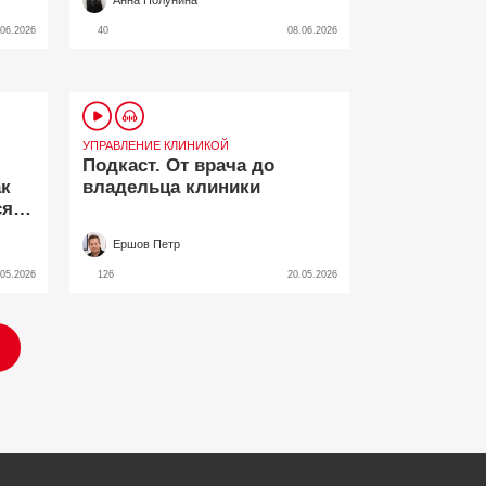
Анна Полунина
зарплате
.06.2026
40
08.06.2026
УПРАВЛЕНИЕ КЛИНИКОЙ
Подкаст. От врача до
ак
владельца клиники
ся
Ершов Петр
.05.2026
126
20.05.2026