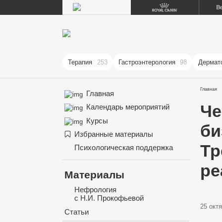
Терапия
253
Гастроэнтерология
98
Дермат
Главная
Главная
Че
Календарь мероприятий
Курсы
би
Избранные материалы
Тр
Психологическая поддержка
ре
Материалы
Нефрология
с Н.И. Прокофьевой
25 октя
Статьи