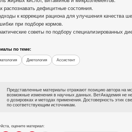
ль жирных кислот, витаминов и микроэлементов.
к распознавать дефицитные состояния.
дходы к коррекции рациона для улучшения качества ше
шибки при подборе кормов.
актические советы по подбору специализированных дие
иалы по теме:
матология
Диетология
Ассистент
Представленные материалы отражают позицию автора на мо
возможные изменения в научных данных. ВетАкадемия не н
о дозировках и методах применения. Достоверность этих с
по соответствующим источникам.
йста, оцените материал: