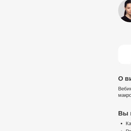
О в
Вебин
макро
Вы 
Ка