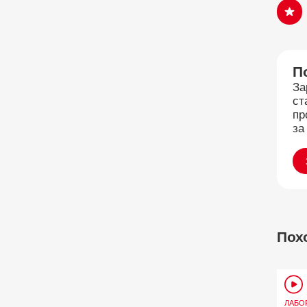
П
За
ст
пр
за
Пох
ЛАБО