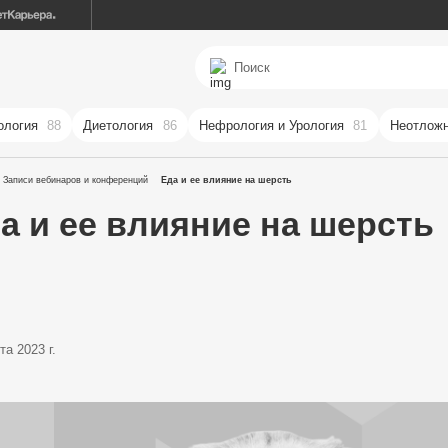
ология
88
Диетология
86
Нефрология и Урология
81
Неотложн
Записи вебинаров и конференций
Еда и ее влияние на шерсть
а и ее влияние на шерсть
та 2023 г.