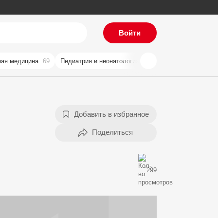
Войти
ая медицина
69
Педиатрия и неонатология
59
Хирургия
57
Ви
Добавить в избранное
299