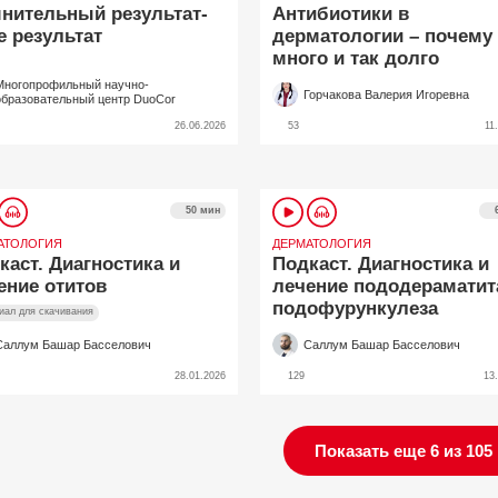
нительный результат-
Антибиотики в
е результат
дерматологии – почему 
много и так долго
Многопрофильный научно-
Горчакова Валерия Игоревна
образовательный центр DuoCor
26.06.2026
53
11
50 мин
АТОЛОГИЯ
ДЕРМАТОЛОГИЯ
каст. Диагностика и
Подкаст. Диагностика и
ение отитов
лечение пододераматит
подофурункулеза
иал для скачивания
Саллум Башар Басселович
Саллум Башар Басселович
28.01.2026
129
13
Показать еще 6 из 105