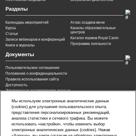
Разделы
Календарь мероприятий
Атлас осадков мочи
Курсы
Каналы образовательных
центров
Статьи
Каталог кормов Royal Canin
Записи вебинаров и конференций
Программа лояльности
Книги и журналы
Документы
Пользовательское соглашение
Положение о конфиденциальности
Правила использования сайта
Доступность
Электронные аналитические данные
8 (800) 200-37-35
8 (820) 007-137-35
Мы используем электронные аналитические данные
Служба Заботы для России
Служба Заботы для
(cookies) для улучшения пользовательского опыта,
Республики Беларусь
звонок бесплатный для
представления персонализированных рекомендаций,
всех регионов России
анализа статистики и сетевого трафика. Вы можете
contact@royalcanin.ru
использовать «настройки», чтобы изменить выбор
Техническая поддержка
электронных аналитических данных (cookies). Нажав
Карта сайта
«Хорошо», вы даете согласие на обработку электронных