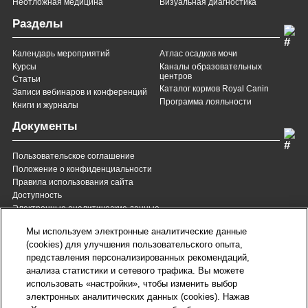
Неотложная медицина
Визуальная диагностика
Разделы
Календарь мероприятий
Атлас осадков мочи
Курсы
Каналы образовательных
центров
Статьи
Каталог кормов Royal Canin
Записи вебинаров и конференций
Программа лояльности
Книги и журналы
Документы
Пользовательское соглашение
Положение о конфиденциальности
Правила использования сайта
Доступность
Электронные аналитические данные
8 (800) 200-37-35
8 (820) 007-137-35
Мы используем электронные аналитические данные
Служба Заботы для России
Служба Заботы для
(cookies) для улучшения пользовательского опыта,
Республики Беларусь
звонок бесплатный для
представления персонализированных рекомендаций,
всех регионов России
анализа статистики и сетевого трафика. Вы можете
contact@royalcanin.ru
использовать «настройки», чтобы изменить выбор
Техническая поддержка
электронных аналитических данных (cookies). Нажав