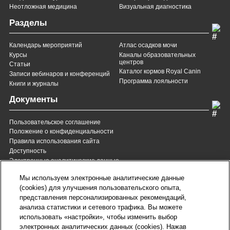
Неотложная медицина
Визуальная диагностика
Разделы
Календарь мероприятий
Атлас осадков мочи
Курсы
Каналы образовательных
центров
Статьи
Каталог кормов Royal Canin
Записи вебинаров и конференций
Программа лояльности
Книги и журналы
Документы
Пользовательское соглашение
Положение о конфиденциальности
Правила использования сайта
Доступность
Электронные аналитические данные
8 (800) 200-37-35
8 (820) 007-137-35
Мы используем электронные аналитические данные
Служба Заботы для России
Служба Заботы для
(cookies) для улучшения пользовательского опыта,
Республики Беларусь
звонок бесплатный для
представления персонализированных рекомендаций,
всех регионов России
анализа статистики и сетевого трафика. Вы можете
contact@royalcanin.ru
использовать «настройки», чтобы изменить выбор
Техническая поддержка
электронных аналитических данных (cookies). Нажав