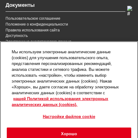
Документы
Пользовательское соглашение
Положение о конфиденциальности
Правила использования сайта
Доступность
Электронные аналитические данные
8 (800) 200-37-35
8 (820) 007-137-35
Мы используем электронные аналитические данные
Служба Заботы для России
Служба Заботы для
(cookies) для улучшения пользовательского опыта,
Республики Беларусь
звонок бесплатный для
представления персонализированных рекомендаций,
всех регионов России
анализа статистики и сетевого трафика. Вы можете
contact@royalcanin.ru
использовать «настройки», чтобы изменить выбор
Техническая поддержка
электронных аналитических данных (cookies). Нажав
Карта сайта
«Хорошо», вы даете согласие на обработку электронных
аналитических данных (cookies) в соответствии с
нашей Политикой использования электронных
Настройки файлов cookie
аналитических данных (cookies).
©2026 Royal Canin SAS. Все права защищены.
Входит в группу компаний Mars, Incorporated.
Настройки файлов cookie
Хорошо