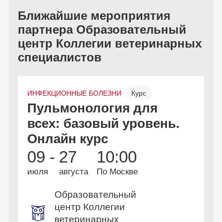
Ближайшие мероприятия
партнера Образовательный
центр Коллегии ветеринарных
специалистов
ИНФЕКЦИОННЫЕ БОЛЕЗНИ
Курс
Н
Пульмонология для
В
Онлайн
Бесплатно
всех: базовый уровень.
в
Онлайн курс
и
09 -
27
10:00
1
июля
августа
По Москве
и
Образовательный
центр Коллегии
ветеринарных