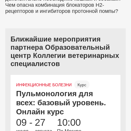
Чем опасна комбинация блокаторов H2-
рецепторов и ингибиторов протонной помпы?
Ближайшие мероприятия
партнера Образовательный
центр Коллегии ветеринарных
специалистов
ИНФЕКЦИОННЫЕ БОЛЕЗНИ
Курс
Н
Пульмонология для
В
Онлайн
Бесплатно
всех: базовый уровень.
в
Онлайн курс
и
09 -
27
10:00
1