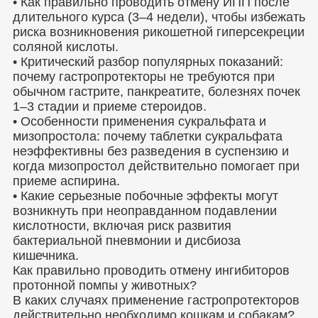
• Как правильно проводить отмену ИПП после
длительного курса (3–4 недели), чтобы избежать
риска возникновения рикошетной гиперсекреции
соляной кислоты.
• Критический разбор популярных показаний:
почему гастропротекторы не требуются при
обычном гастрите, панкреатите, болезнях почек
1–3 стадии и приеме стероидов.
• Особенности применения сукральфата и
мизопростола: почему таблетки сукральфата
неэффективны без разведения в суспензию и
когда мизопростол действительно помогает при
приеме аспирина.
• Какие серьезные побочные эффекты могут
возникнуть при неоправданном подавлении
кислотности, включая риск развития
бактериальной пневмонии и дисбиоза
кишечника.
Как правильно проводить отмену ингибиторов
протонной помпы у животных?
В каких случаях применение гастропротекторов
действительно необходимо кошкам и собакам?