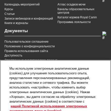
Календарь мероприятий
Атлас осадков мочи
Курсы
Каналы образовательных
центров
Статьи
Каталог кормов Royal Canin
Записи вебинаров и конференций
Программа лояльности
Книги и журналы
Документы
Пользовательское соглашение
Положение о конфиденциальности
Правила использования сайта
Доступность
Электронные аналитические данные
8 (800) 200-37-35
8 (820) 007-137-35
Мы используем электронные аналитические данные
Служба Заботы для России
Служба Заботы для
(cookies) для улучшения пользовательского опыта,
Республики Беларусь
звонок бесплатный для
представления персонализированных рекомендаций,
всех регионов России
анализа статистики и сетевого трафика. Вы можете
contact@royalcanin.ru
использовать «настройки», чтобы изменить выбор
Техническая поддержка
электронных аналитических данных (cookies). Нажав
Карта сайта
«Хорошо», вы даете согласие на обработку электронных
аналитических данных (cookies) в соответствии с
нашей Политикой использования электронных
Настройки файлов cookie
аналитических данных (cookies).