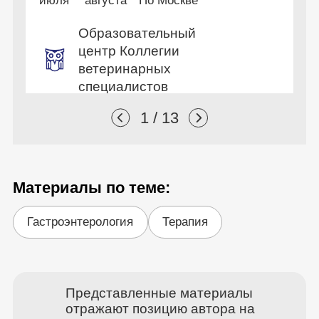
июля
августа
По Москве
и
Образовательный
центр Коллегии
ветеринарных
специалистов
1 / 13
Материалы по теме:
Гастроэнтерология
Терапия
Представленные материалы
отражают позицию автора на