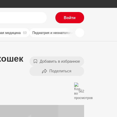
Войти
ая медицина
69
Педиатрия и неонатология
59
Хирургия
57
Ви
кошек
Добавить в избранное
562