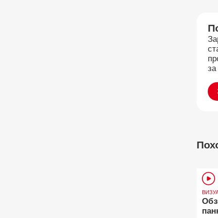
П
За
ст
пр
за
Пох
ВИЗУ
Обз
пан