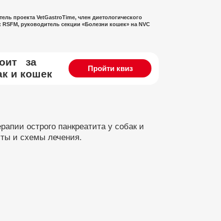
ель проекта VetGastroTime, член диетологического
к RSFM, руководитель секции «Болезни кошек» на NVC
тоит за
Пройти квиз
к и кошек
апии острого панкреатита у собак и
сты и схемы лечения.