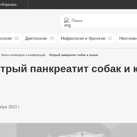
ология
88
Диетология
86
Нефрология и Урология
81
Неотложн
Записи вебинаров и конференций
Острый панкреатит собак и кошек
трый панкреатит собак и 
бря 2023 г.