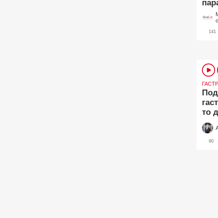
пар
141
ГАСТ
Под
гас
то 
90