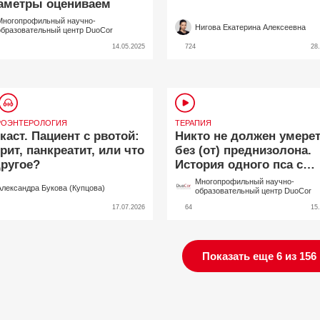
аметры оцениваем
Многопрофильный научно-
Нигова Екатерина Алексеевна
образовательный центр DuoCor
14.05.2025
724
28
РОЭНТЕРОЛОГИЯ
ТЕРАПИЯ
каст. Пациент с рвотой:
Никто не должен умере
трит, панкреатит, или что
без (от) преднизолона.
другое?
История одного пса с
энтеропатией с потерей
Многопрофильный научно-
Александра Букова (Купцова)
белка, фиброзом печен
образовательный центр DuoCor
язвой желудка
17.07.2026
64
15
Показать еще 6 из 156