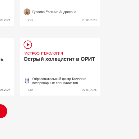
Гузеева Евгения Андреевна
.02.2024
213
20.06.2023
ГАСТРОЭНТЕРОЛОГИЯ
ть
Острый холецистит в ОРИТ
Образовательный центр Коллегии
и и
ветеринарных специалистов
.05.2026
130
27.03.2026