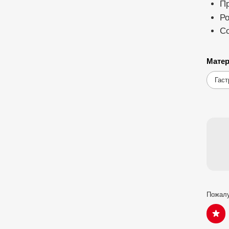
П
Ро
Со
Матер
Гаст
Пожалу