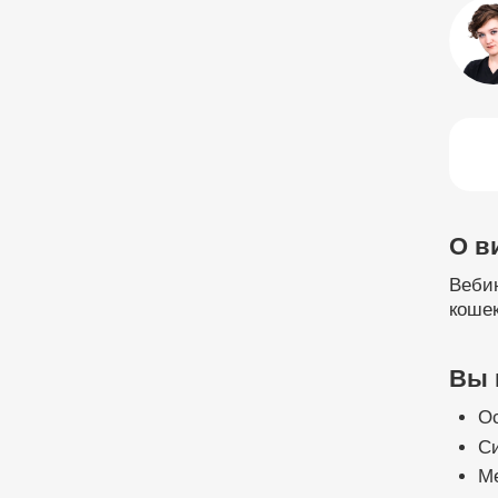
О в
Вебин
кошек
Вы 
Ос
С
Ме