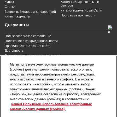
Курсы
Каналы образовательных
центров
Статьи
Каталог кормов Royal Canin
Записи вебинаров и конференций
Программа лояльности
Книги и журналы
Документы
Пользовательское соглашение
Положение о конфиденциальности
Правила использования сайта
Доступность
Электронные аналитические данные
8 (800) 200-37-35
8 (820) 007-137-35
Мы используем электронные аналитические данные
Служба Заботы для России
Служба Заботы для
(cookies) для улучшения пользовательского опыта,
Республики Беларусь
звонок бесплатный для
представления персонализированных рекомендаций,
всех регионов России
анализа статистики и сетевого трафика. Вы можете
contact@royalcanin.ru
использовать «настройки», чтобы изменить выбор
Техническая поддержка
электронных аналитических данных (cookies). Нажав
Карта сайта
«Хорошо», вы даете согласие на обработку электронных
аналитических данных (cookies) в соответствии с
нашей Политикой использования электронных
Настройки файлов cookie
аналитических данных (cookies).
©2026 Royal Canin SAS. Все права защищены.