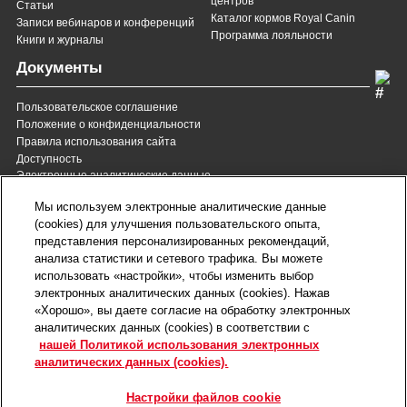
центров
Статьи
Каталог кормов Royal Canin
Записи вебинаров и конференций
Программа лояльности
Книги и журналы
Документы
Пользовательское соглашение
Положение о конфиденциальности
Правила использования сайта
Доступность
Электронные аналитические данные
8 (800) 200-37-35
8 (820) 007-137-35
Мы используем электронные аналитические данные
Служба Заботы для России
Служба Заботы для
(cookies) для улучшения пользовательского опыта,
Республики Беларусь
звонок бесплатный для
представления персонализированных рекомендаций,
всех регионов России
анализа статистики и сетевого трафика. Вы можете
contact@royalcanin.ru
использовать «настройки», чтобы изменить выбор
Техническая поддержка
электронных аналитических данных (cookies). Нажав
Карта сайта
«Хорошо», вы даете согласие на обработку электронных
аналитических данных (cookies) в соответствии с
нашей Политикой использования электронных
Настройки файлов cookie
аналитических данных (cookies).
©2026 Royal Canin SAS. Все права защищены.
Входит в группу компаний Mars, Incorporated.
Настройки файлов cookie