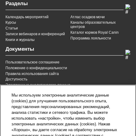
Разделы
Календарь мероприятий
Атлас осадков мочи
Курсы
Каналы образовательных
центров
Статьи
Каталог кормов Royal Canin
Записи вебинаров и конференций
Программа лояльности
Книги и журналы
Документы
Пользовательское соглашение
Положение о конфиденциальности
Правила использования сайта
Доступность
Электронные аналитические данные
8 (800) 200-37-35
8 (820) 007-137-35
Мы используем электронные аналитические данные
Служба Заботы для России
Служба Заботы для
(cookies) для улучшения пользовательского опыта,
Республики Беларусь
звонок бесплатный для
представления персонализированных рекомендаций,
всех регионов России
анализа статистики и сетевого трафика. Вы можете
contact@royalcanin.ru
использовать «настройки», чтобы изменить выбор
Техническая поддержка
электронных аналитических данных (cookies). Нажав
Карта сайта
«Хорошо», вы даете согласие на обработку электронных
аналитических данных (cookies) в соответствии с