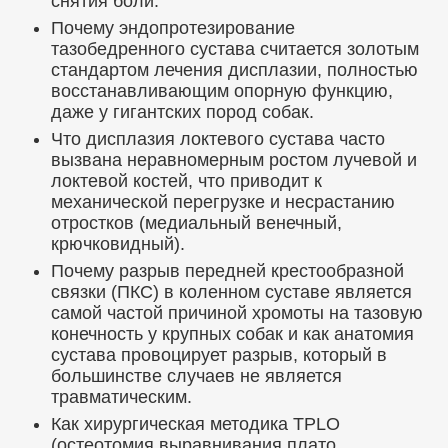
снятия боли.
Почему эндопротезирование
тазобедренного сустава считается золотым
стандартом лечения дисплазии, полностью
восстанавливающим опорную функцию,
даже у гигантских пород собак.
Что дисплазия локтевого сустава часто
вызвана неравномерным ростом лучевой и
локтевой костей, что приводит к
механической перегрузке и несрастанию
отростков (медиальный венечный,
крючковидный).
Почему разрыв передней крестообразной
связки (ПКС) в коленном суставе является
самой частой причиной хромоты на тазовую
конечность у крупных собак и как анатомия
сустава провоцирует разрыв, который в
большинстве случаев не является
травматическим.
Как хирургическая методика TPLO
(остеотомия выравнивания плато