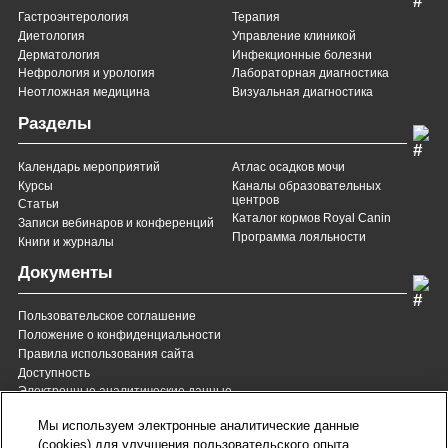
Гастроэнтерология
Терапия
Диетология
Управление клиникой
Дерматология
Инфекционные болезни
Нефрология и урология
Лабораторная диагностика
Неотложная медицина
Визуальная диагностика
Разделы
Календарь мероприятий
Атлас осадков мочи
Курсы
Каналы образовательных
центров
Статьи
Каталог кормов Royal Canin
Записи вебинаров и конференций
Программа лояльности
Книги и журналы
Документы
Пользовательское соглашение
Положение о конфиденциальности
Правила использования сайта
Доступность
Электронные аналитические данные
8 (800) 200-37-35
8 (820) 007-137-35
Мы используем электронные аналитические данные
Служба Заботы для России
Служба Заботы для
(cookies) для улучшения пользовательского опыта,