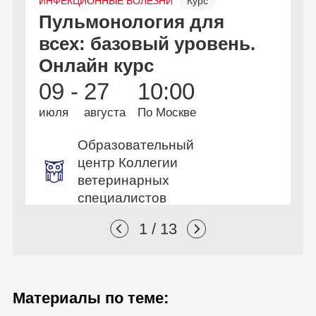
ИНФЕКЦИОННЫЕ БОЛЕЗНИ
Курс
Н
Пульмонология для
В
Онлайн
Бесплатно
всех: базовый уровень.
в
Онлайн курс
и
09 -
27
10:00
1
июля
августа
По Москве
и
Образовательный
центр Коллегии
ветеринарных
специалистов
1 / 13
Материалы по теме: