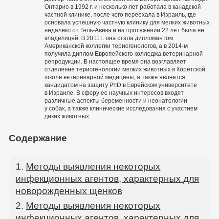
Онтарио в 1992 г. и несколько лет работала в канадской
частной клинике, после чего переехала в Израиль, где
основала успешную частную клинику для мелких животных
недалеко от Тель-Авива и на протяжении 22 лет была ее
владелицей. В 2011 г. она стала дипломантом
Американской коллегии териогенологов, а в 2014-м
получила диплом Европейского колледжа ветеринарной
репродукции. В настоящее время она возглавляет
отделение териогенологии мелких животных в Коретской
школе ветеринарной медицины, а также является
кандидатом на защиту PhD в Еврейском университете
в Израиле. В сферу ее научных интересов входят
различные аспекты беременности и неонатологии
у собак, а также клинические исследования с участием
диких животных.
Содержание
Методы выявления некоторых
инфекционных агентов, характерных для
новорожденных щенков
Методы выявления некоторых
инфекционных агентов, характерных для