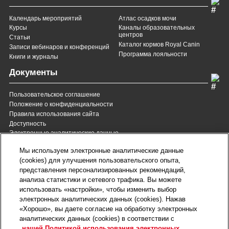
Календарь мероприятий
Атлас осадков мочи
Курсы
Каналы образовательных
центров
Статьи
Каталог кормов Royal Canin
Записи вебинаров и конференций
Программа лояльности
Книги и журналы
Документы
Пользовательское соглашение
Положение о конфиденциальности
Правила использования сайта
Доступность
Электронные аналитические данные
8 (800) 200-37-35
8 (820) 007-137-35
Мы используем электронные аналитические данные
Служба Заботы для России
Служба Заботы для
(cookies) для улучшения пользовательского опыта,
Республики Беларусь
звонок бесплатный для
представления персонализированных рекомендаций,
всех регионов России
анализа статистики и сетевого трафика. Вы можете
contact@royalcanin.ru
использовать «настройки», чтобы изменить выбор
Техническая поддержка
электронных аналитических данных (cookies). Нажав
Карта сайта
«Хорошо», вы даете согласие на обработку электронных
аналитических данных (cookies) в соответствии с
нашей Политикой использования электронных