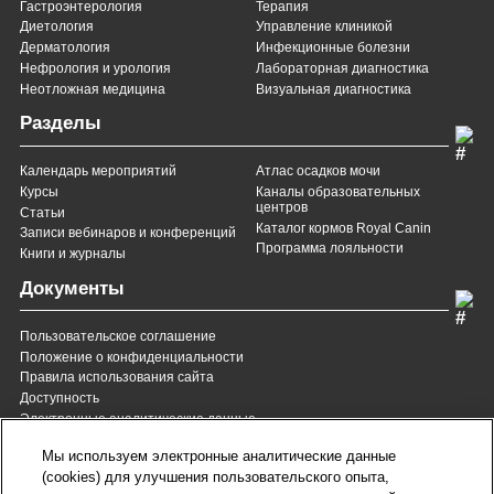
Гастроэнтерология
Терапия
Диетология
Управление клиникой
Дерматология
Инфекционные болезни
Нефрология и урология
Лабораторная диагностика
Неотложная медицина
Визуальная диагностика
Разделы
Календарь мероприятий
Атлас осадков мочи
Курсы
Каналы образовательных
центров
Статьи
Каталог кормов Royal Canin
Записи вебинаров и конференций
Программа лояльности
Книги и журналы
Документы
Пользовательское соглашение
Положение о конфиденциальности
Правила использования сайта
Доступность
Электронные аналитические данные
8 (800) 200-37-35
8 (820) 007-137-35
Мы используем электронные аналитические данные
Служба Заботы для России
Служба Заботы для
(cookies) для улучшения пользовательского опыта,
Республики Беларусь
звонок бесплатный для