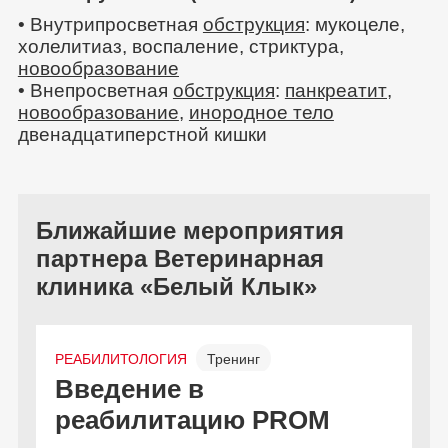
• Внутрипросветная
обструкция
: мукоцеле,
холелитиаз, воспаление, стриктура,
новообразование
• Внепросветная
обструкция
:
панкреатит
,
новообразование
,
инородное тело
двенадцатиперстной кишки
Ближайшие мероприятия
партнера Ветеринарная
клиника «Белый Клык»
РЕАБИЛИТОЛОГИЯ
Тренинг
Введение в
Офлайн
Бесплатно
реабилитацию PROM