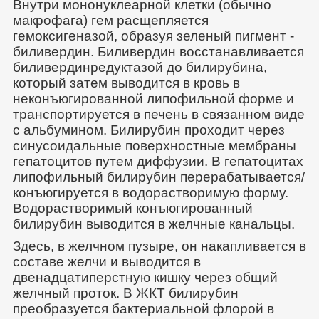
Внутри мононуклеарной клетки (обычно
макрофага) гем расщепляется
гемоксигеназой, образуя зеленый пигмент -
биливердин. Биливердин восстанавливается
биливердинредуктазой до билирубина,
который затем выводится в кровь в
неконъюгированной липофильной форме и
транспортируется в печень в связанном виде
с альбумином. Билирубин проходит через
синусоидальные поверхностные мембраны
гепатоцитов путем диффузии. В гепатоцитах
липофильный билирубин перерабатывается/
конъюгируется в водорастворимую форму.
Водорастворимый конъюгированный
билирубин выводится в желчные канальцы.
Здесь, в желчном пузыре, он накапливается в
составе желчи и выводится в
двенадцатиперстную кишку через общий
желчный проток. В ЖКТ билирубин
преобразуется бактериальной флорой в