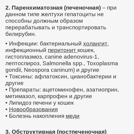
2. Паренхиматозная (печеночная)
– при
данном типе желтухи гепатоциты не
способны должным образом
перерабатывать и транспортировать
билирубин.
• Инфекции: бактериальный
холангит
,
инфекционный
перитонит
кошек,
гистоплазмоз, canine adenovirus-1,
лептоспироз, Salmonella spp., Toxoplasma
gondii, Neospora caninum) и другие
• Токсины: афлатоксин, цианобактерии и
другие
• Препараты: ацетоминофен, азатиоприн,
метимазол, карпрофен и другие
• Липидоз печени у кошек
•
Новообразования
• Болезнь накопления
меди
3. Обструктивная (постпеченочная)