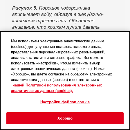
Рисунок 5.
Порошок подорожника
впитывает воду, образуя в желудочно-
кишечном тракте гель. Обратите
внимание, что кошкам лучше давать
продукты без запаха. Продукты,
содержащие ксилит, противопоказаны.
Мы используем электронные аналитические данные
(cookies) для улучшения пользовательского опыта,
представления персонализированных рекомендаций,
В двух полевых испытаниях было показано,
анализа статистики и сетевого трафика. Вы можете
что коммерческий сухой экструдированный
использовать «настройки», чтобы изменить выбор
электронных аналитических данных (cookies). Нажав
корм, содержащий умеренное количество
«Хорошо», вы даете согласие на обработку электронных
экстракта подорожника, обладает хорошей
аналитических данных (cookies) в соответствии с
вкусовой привлекательностью и позволяет
нашей Политикой использования электронных
аналитических данных (cookies).
отказаться от других лекарств у кошек
с запорами (8). Обратите внимание, что
Настройки файлов cookie
ни одно из исследований не было
контролируемым, и причинная связь
Хорошо
наблюдаемого улучшения с диетой
Главная
Мероприятия
Войти
Избранное
Меню
не подтверждена, поэтому необходимы