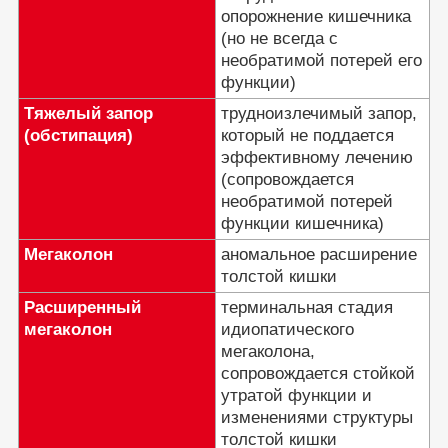
опорожнение кишечника
(но не всегда с
необратимой потерей его
функции)
Тяжелый запор
трудноизлечимый запор,
(обстипация)
который не поддается
эффективному лечению
(сопровождается
необратимой потерей
функции кишечника)
Мегаколон
аномальное расширение
толстой кишки
Расширенный
терминальная стадия
мегаколон
идиопатического
мегаколона,
сопровождается стойкой
утратой функции и
изменениями структуры
толстой кишки