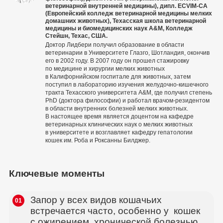
ветеринарной внутренней медицины), дипл. ECVIM-CA
(Европейский колледж ветеринарной медицины мелких
домашних животных), Техасская школа ветеринарной
медицины и биомедицинских наук A&M, Колледж
Стейшн, Техас, США.
Доктор Лидбери получил образование в области
ветеринарии в Университете Глазго, Шотландия, окончив
его в 2002 году. В 2007 году он прошел стажировку
по медицине и хирургии мелких животных
в Калифорнийском госпитале для животных, затем
поступил в лабораторию изучения желудочно-кишечного
тракта Техасского университета A&M, где получил степень
PhD (доктора философии) и работал врачом-резидентом
в области внутренних болезней мелких животных.
В настоящее время является доцентом на кафедре
ветеринарных клинических наук о мелких животных
в университете и возглавляет кафедру гепатологии
кошек им. Роба и Роксанны Билджер.
Ключевые моменты
Запор у всех видов кошачьих
01
встречается часто, особенно у кошек
с ожирением, хронической болезнью