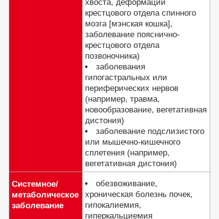
хвоста, деформации
крестцового отдела спинного
мозга [мэнская кошка],
заболевание пояснично-
крестцового отдела
позвоночника)
заболевания
гипогастральных или
периферических нервов
(например, травма,
новообразование, вегетативная
дистония)
заболевание подслизистого
или мышечно-кишечного
сплетения (например,
вегетативная дистония)
обезвоживание,
Системное/
хроническая болезнь почек,
метаболическое
гипокалиемия,
заболевание
гиперкальциемия