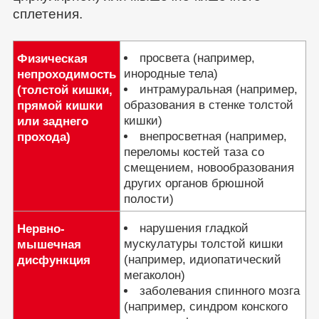
сплетения.
просвета (например,
Физическая
инородные тела)
непроходимость
интрамуральная (например,
(толстой кишки,
образования в стенке толстой
прямой кишки
кишки)
или заднего
внепросветная (например,
прохода)
переломы костей таза со
смещением, новообразования
других органов брюшной
полости)
нарушения гладкой
Нервно-
мускулатуры толстой кишки
мышечная
(например, идиопатический
дисфункция
мегаколон)
заболевания спинного мозга
(например, синдром конского