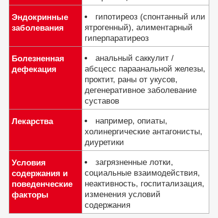
гипотиреоз (спонтанный или
Эндокринные
ятрогенный), алиментарный
заболевания
гиперпаратиреоз
анальный саккулит /
Болезненная
абсцесс параанальной железы,
дефекация
проктит, раны от укусов,
дегенеративное заболевание
суставов
например, опиаты,
Лекарства
холинергические антагонисты,
диуретики
загрязненные лотки,
Условия
социальные взаимодействия,
содержания и
неактивность, госпитализация,
поведенческие
изменения условий
факторы
содержания