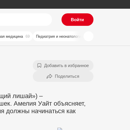
Войти
ая медицина
69
Педиатрия и неонатология
59
Хирургия
57
Ви
Добавить в избранное
ущий лишай») –
шек. Амелия Уайт объясняет,
ия должны начинаться как