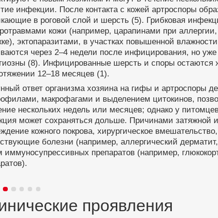
тие инфекции. После контакта с кожей артроспоры обр
кающие в роговой слой и шерсть (5). Грибковая инфекц
кротравмами кожи (например, царапинами при аллергии,
ке), эктопаразитами, в участках повышенной влажности
иваются через 2–4 недели после инфицирования, но уж
агиозны (8). Инфицированные шерсть и споры остаются
отяжении 12–18 месяцев (1).
нный ответ организма хозяина на гифы и артроспоры д
рофилами, макрофагами и выделением цитокинов, позв
ение нескольких недель или месяцев; однако у питомц
кция может сохраняться дольше. Причинами затяжной и
ждение кожного покрова, хирургическое вмешательство,
ствующие болезни (например, аллергический дерматит,
м иммуносупрессивных препаратов (например, глюкокор
ратов).
инические проявления