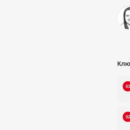
Клю
0
0