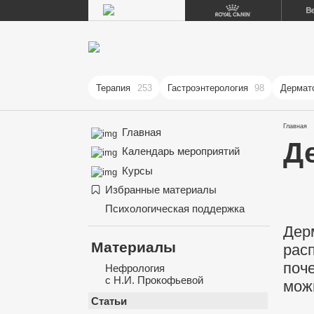
Терапия
253
Гастроэнтерология
98
Дермат
Главная
Главная
Д
Календарь мероприятий
Курсы
Избранные материалы
Психологическая поддержка
Дер
Материалы
рас
поч
Нефрология
с Н.И. Прокофьевой
мож
Статьи