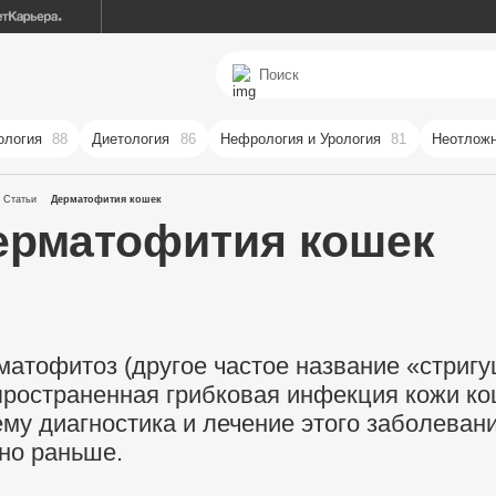
ология
88
Диетология
86
Нефрология и Урология
81
Неотложн
Статьи
Дерматофития кошек
ерматофития кошек
матофитоз (другое частое название «стриг
пространенная грибковая инфекция кожи ко
ему диагностика и лечение этого заболеван
но раньше.