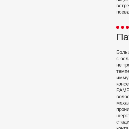
встр
псевд
Па
Боль
с ос
не тр
темпе
имму
конс
PAMP
волос
меха
прони
шерс
стад
конта