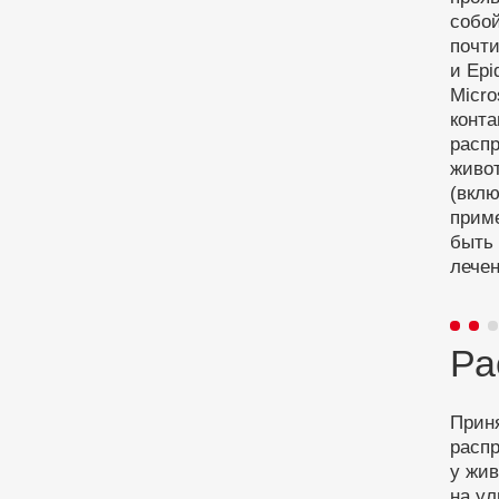
собо
почти
и Epi
Micro
конта
распр
живо
(вкл
приме
быть
лечен
Ра
Приня
распр
у жи
на ул