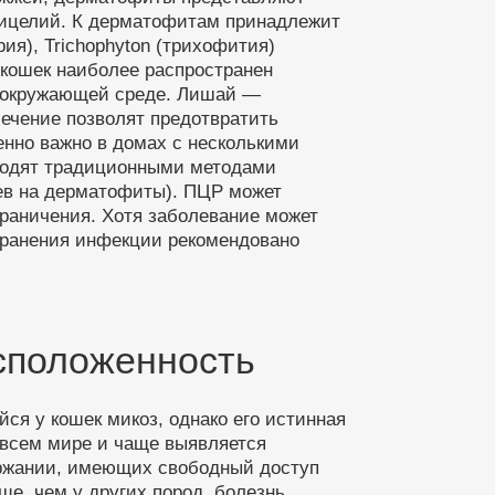
мицелий. К дерматофитам принадлежит
ия), Trichophyton (трихофития)
 кошек наиболее распространен
 в окружающей среде. Лишай —
лечение позволят предотвратить
енно важно в домах с несколькими
водят традиционными методами
ев на дерматофиты). ПЦР может
граничения. Хотя заболевание может
ранения инфекции рекомендовано
сположенность
ся у кошек микоз, однако его истинная
 всем мире и чаще выявляется
ержании, имеющих свободный доступ
аще, чем у других пород, болезнь