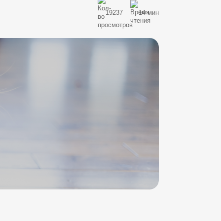
19237
14 мин