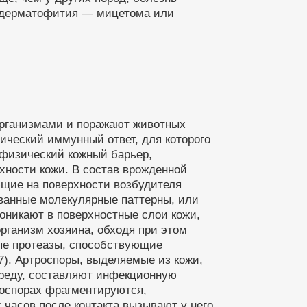
а дерматофития — мицетома или
организмами и поражают животных
ческий иммунный ответ, для которого
 физический кожный барьер,
хности кожи. В состав врожденной
ющие на поверхности возбудителя
ованные молекулярные паттерны, или
никают в поверхностные слои кожи,
рганизм хозяина, обходя при этом
ые протеазы, способствующие
7). Артроспоры, выделяемые из кожи,
реду, составляют инфекционную
роспорах фрагментируются,
 часов после контакта вызывают у него