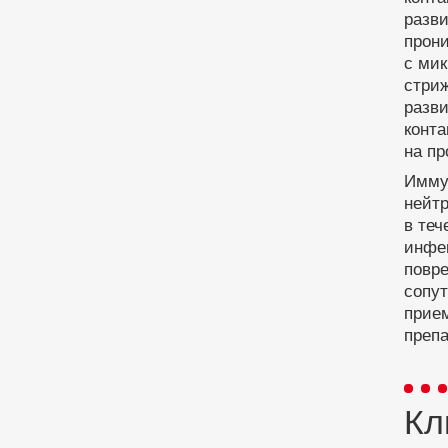
разви
прони
с ми
стриж
разв
конт
на пр
Имму
нейт
в теч
инфе
повре
сопут
прие
препа
Кл