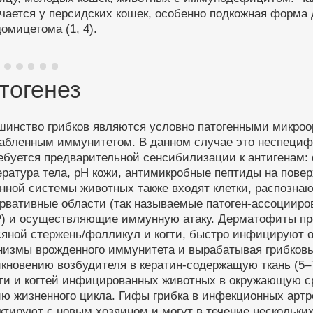
ечается у персидских кошек, особенно подкожная форм
омицетома (1, 4).
тогенез
шинство грибков являются условно патогенными микро
лабленным иммунитетом. В данном случае это неспецифи
ебуется предварительной сенсибилизации к антигенам:
ратура тела, pH кожи, антимикробные пептиды на повер
нной системы животных также входят клетки, распозна
ервативные области (так называемые патоген-ассоциир
) и осуществляющие иммунную атаку. Дерматофиты про
яной стержень/фолликул и когти, быстро инфицируют о
низмы врожденного иммунитета и вырабатывая грибков
кновению возбудителя в кератин-содержащую ткань (5–
ти и когтей инфицированных животных в окружающую с
ию жизненного цикла. Гифы грибка в инфекционных арт
ктируют с новым хозяином и могут в течение нескольких