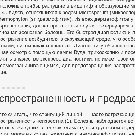
й сложные грибы, растущие в виде гиф и образующие 
 40 видов, относящихся к родам Microsporum (микроспор
dermophyton (эпидермофития). Из всех дерматофитов у
sporum canis, для которого кошка служит резервуаром
гиозная зоонозная болезнь. Его быстрая диагностика и 
остранение возбудителя в окружающей среде, что особ
тными, питомниках и приютах. Диагностику обычно про
ючая осмотр с помощью лампы Вуда, трихоскопию и пос
нять в качестве экспресс диагностики, но имеет свои о
 самоограничивающимся, для предотвращения распрост
ие.
спространенность и предра
то считать, что стригущий лишай — часто встречающий
остраненность неизвестна (1). Болезнь наблюдается во
вотных, живущих в теплом климате, при групповом сод
ицу, молодых кошек, животных с
иммунодефицитом
. Ч