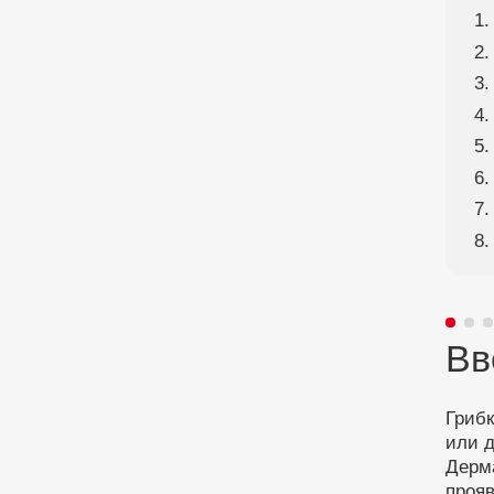
Вв
Грибк
или 
Дерм
проя