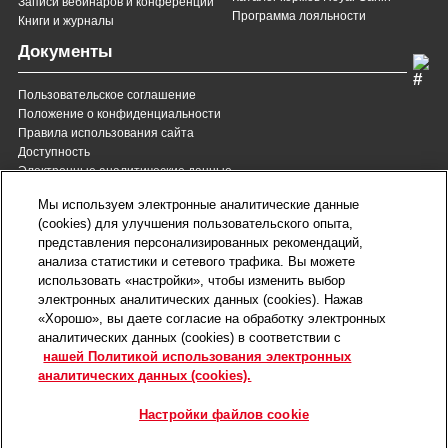
Записи вебинаров и конференций
Программа лояльности
Книги и журналы
Документы
Пользовательское соглашение
Положение о конфиденциальности
Правила использования сайта
Доступность
Электронные аналитические данные
8 (800) 200-37-35
8 (820) 007-137-35
Мы используем электронные аналитические данные
Служба Заботы для России
Служба Заботы для
(cookies) для улучшения пользовательского опыта,
Республики Беларусь
звонок бесплатный для
представления персонализированных рекомендаций,
всех регионов России
анализа статистики и сетевого трафика. Вы можете
contact@royalcanin.ru
использовать «настройки», чтобы изменить выбор
Техническая поддержка
электронных аналитических данных (cookies). Нажав
Карта сайта
«Хорошо», вы даете согласие на обработку электронных
аналитических данных (cookies) в соответствии с
нашей Политикой использования электронных
Настройки файлов cookie
аналитических данных (cookies).
©2026 Royal Canin SAS. Все права защищены.
Входит в группу компаний Mars, Incorporated.
Настройки файлов cookie