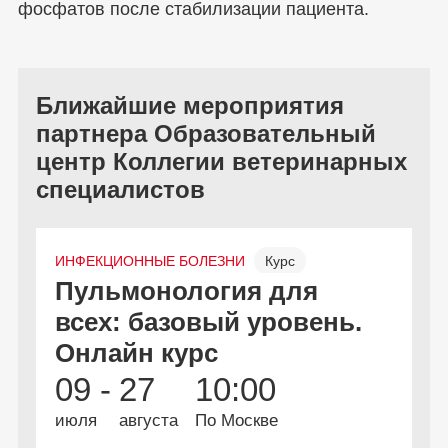
фосфатов после стабилизации пациента.
Ближайшие мероприятия
партнера Образовательный
центр Коллегии ветеринарных
специалистов
ИНФЕКЦИОННЫЕ БОЛЕЗНИ
Курс
Н
Пульмонология для
В
Онлайн
Бесплатно
всех: базовый уровень.
в
Онлайн курс
и
09 -
27
10:00
1
июля
августа
По Москве
и