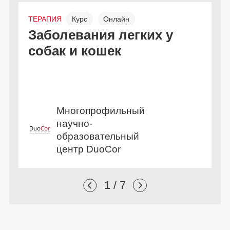
ТЕРАПИЯ
Курс
Онлайн
Л
Заболевания легких у
И
Бесплатно
собак и кошек
б
Многопрофильный
научно-
образовательный
центр DuoCor
1 / 7