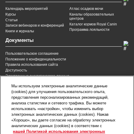
Календарь мероприятий
Атлас осадков мочи
Курсы
Каналы образовательных
центров
Статьи
Каталог кормов Royal Canin
Записи вебинаров и конференций
Программа лояльности
Книги и журналы
Документы
Пользовательское соглашение
Положение о конфиденциальности
Правила использования сайта
Доступность
Электронные аналитические данные
8 (800) 200-37-35
8 (820) 007-137-35
Мы используем электронные аналитические данные
Служба Заботы для России
Служба Заботы для
(cookies) для улучшения пользовательского опыта,
Республики Беларусь
звонок бесплатный для
представления персонализированных рекомендаций,
всех регионов России
анализа статистики и сетевого трафика. Вы можете
contact@royalcanin.ru
использовать «настройки», чтобы изменить выбор
Техническая поддержка
электронных аналитических данных (cookies). Нажав
Карта сайта
«Хорошо», вы даете согласие на обработку электронных
аналитических данных (cookies) в соответствии с
нашей Политикой использования электронных
Настройки файлов cookie