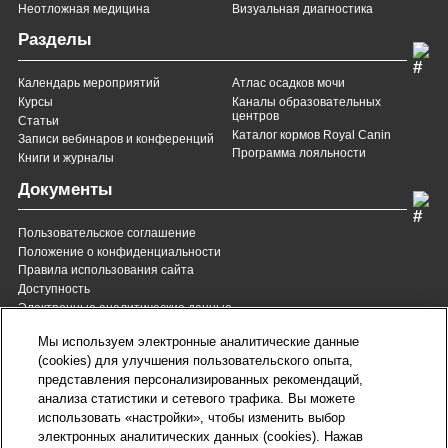
Неотложная медицина
Визуальная диагностика
Разделы
Календарь мероприятий
Атлас осадков мочи
Курсы
Каналы образовательных
центров
Статьи
Каталог кормов Royal Canin
Записи вебинаров и конференций
Программа лояльности
Книги и журналы
Документы
Пользовательское соглашение
Положение о конфиденциальности
Правила использования сайта
Доступность
Электронные аналитические данные
8 (800) 200-37-35
8 (820) 007-137-35
Мы используем электронные аналитические данные
Служба Заботы для России
Служба Заботы для
(cookies) для улучшения пользовательского опыта,
Республики Беларусь
звонок бесплатный для
представления персонализированных рекомендаций,
всех регионов России
анализа статистики и сетевого трафика. Вы можете
contact@royalcanin.ru
использовать «настройки», чтобы изменить выбор
Техническая поддержка
электронных аналитических данных (cookies). Нажав