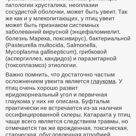
патологии хрусталика, неоплазии
сосудистой оболочки, может быть увеит. Так
же как и у млекопитающих, у птиц увеит
может быть признаком системных
заболеваний вирусной (энцефаломиелит,
болезнь Марека, поксивирус), бактериальной
(Pasteurella multocida, Salmonella,
Mycoplasma gallisepticum), грибковой
(аспергиллез, кандидоз) и паразитарной
(токсоплазмоз) этиологии.
Важно помнить, что достаточно частым
осложнением увеита является
глаукома
. У
птиц очень хорошо развит
иридокорнеальный угол и первичная
глаукома у них не описана. Буфтальм
практически не встречается из-за наличия
оссифицированной склеры. Катаракта у птиц
чаще всего является следствием травмы, но
отмечается так же врожденная, токсическая,
старческая, обусловленная атрофией