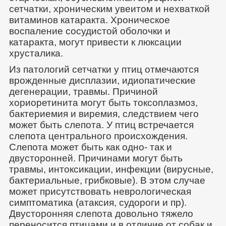
сетчатки, хроническим увеитом и нехваткой
витаминов катаракта. Хроническое
воспаление сосудистой оболочки и
катаракта, могут привести к люксации
хрусталика.
Из патологий сетчатки у птиц отмечаются
врожденные дисплазии, идиопатические
дегенерации, травмы. Причиной
хориоретинита могут быть токсоплазмоз,
бактериемия и виремия, следствием чего
может быть слепота. У птиц встречается
слепота центрального происхождения.
Слепота может быть как одно- так и
двусторонней. Причинами могут быть
травмы, интоксикации, инфекции (вирусные,
бактериальные, грибковые). В этом случае
может присутствовать неврологическая
симптоматика (атаксия, судороги и пр).
Двусторонняя слепота довольно тяжело
переносится птицами и в отличие от собак и