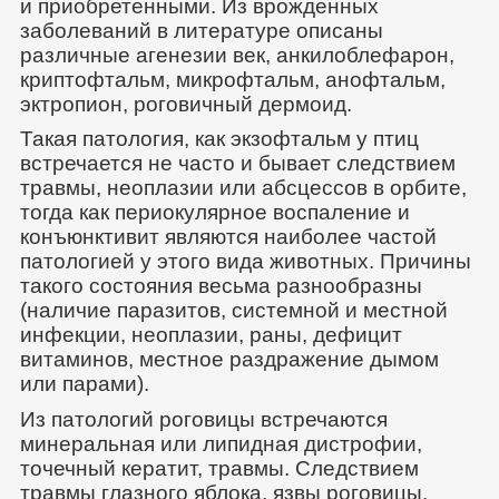
и приобретенными. Из врожденных
заболеваний в литературе описаны
различные агенезии век, анкилоблефарон,
криптофтальм, микрофтальм, анофтальм,
эктропион, роговичный дермоид.
Такая патология, как экзофтальм у птиц
встречается не часто и бывает следствием
травмы, неоплазии или абсцессов в орбите,
тогда как периокулярное воспаление и
конъюнктивит являются наиболее частой
патологией у этого вида животных. Причины
такого состояния весьма разнообразны
(наличие паразитов, системной и местной
инфекции, неоплазии, раны, дефицит
витаминов, местное раздражение дымом
или парами).
Из патологий роговицы встречаются
минеральная или липидная дистрофии,
точечный кератит, травмы. Следствием
травмы глазного яблока, язвы роговицы,