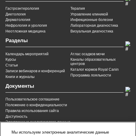
Гастроэнтерология
Терапия
Диетология
Управление клиникой
Дерматология
Инфекционные болезни
Нефрология и урология
Лабораторная диагностика
Неотложная медицина
Визуальная диагностика
Разделы
Календарь мероприятий
Атлас осадков мочи
Курсы
Каналы образовательных
центров
Статьи
Каталог кормов Royal Canin
Записи вебинаров и конференций
Программа лояльности
Книги и журналы
Документы
Пользовательское соглашение
Положение о конфиденциальности
Правила использования сайта
Доступность
Электронные аналитические данные
8 (800) 200-37-35
8 (820) 007-137-35
Мы используем электронные аналитические данные