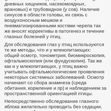
дневных хищников, насекомоядных,
врановых) и трубовидное (у сов). Наличие
синусов в области головы, их связь с
воздухоносным мешком и
пневматизированными костями черепа так
же вносят коррективы в патогенез и течение
глазных болезней у птиц.
Для обследования глаз у птиц используются
те же методы, что и у млекопитающих:
общий осмотр, тонометрия, биомикроскопия,
офтальмоскопия (или фундускопия). Так же
как и у млекопитающих, у птиц важно
учитывать офтальмологические проявления
некоторых системных заболеваний. Осмотр
начинают со сбора анамнеза (среда
обитания, кормление и пр) и наблюдением за
пространственной ориентацией птицы.
Непосредственно обследование глазного
яблока желательно проводить без седации,