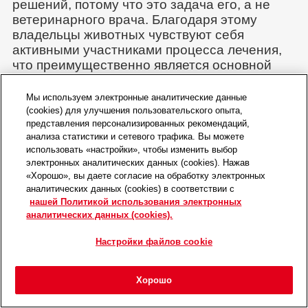
решений, потому что это задача его, а не
ветеринарного врача. Благодаря этому
владельцы животных чувствуют себя
активными участниками процесса лечения,
что преимущественно является основной
предпосылкой для развития
«привязанности» и лояльности клиента. А
Мы используем электронные аналитические данные
это то, о чем мечтает каждый ветеринарный
(cookies) для улучшения пользовательского опыта,
представления персонализированных рекомендаций,
врач и любой поставщик услуг.
анализа статистики и сетевого трафика. Вы можете
Ветеринарные специалисты, сознательно
использовать «настройки», чтобы изменить выбор
работающие над стилем общения, получают
электронных аналитических данных (cookies). Нажав
больше, чем
доверие
и лояльность клиентов
«Хорошо», вы даете согласие на обработку электронных
аналитических данных (cookies) в соответствии с
(что само по себе немало). Они испытывают
нашей Политикой использования электронных
значительно меньший стресс, их клиенты
аналитических данных (cookies).
становятся счастливее, а атмосфера в
клинике улучшается!
Настройки файлов cookie
Стимулируя процесс позитивного и
понятного общения, они предотвращают
Хорошо
возникновение недопониманий и стресса. А
Главная
Мероприятия
Войти
Избранное
Меню
это лучший путь к хорошим и позитивным