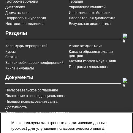
Гастроэнтерология
Терапия
Диетология
Управление клиникой
Дерматология
Инфекционные болезни
Нефрология и урология
Лабораторная диагностика
Неотложная медицина
Визуальная диагностика
Разделы
Календарь мероприятий
Атлас осадков мочи
Курсы
Каналы образовательных
центров
Статьи
Каталог кормов Royal Canin
Записи вебинаров и конференций
Программа лояльности
Книги и журналы
Документы
Пользовательское соглашение
Положение о конфиденциальности
Правила использования сайта
Доступность
Электронные аналитические данные
8 (800) 200-37-35
8 (820) 007-137-35
Мы используем электронные аналитические данные
Служба Заботы для России
Служба Заботы для
(cookies) для улучшения пользовательского опыта,
Республики Беларусь
звонок бесплатный для