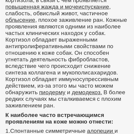
кортизола, в связи с чем проявляется
повышенная жажда и мочеиспускание
,
слабость, обвислый живот, частичное
облысение
, плохое заживление ран. Кожные
проявления являются одними из наиболее
частых клинических находок у собак.
Кортизол обладает выраженными
антипролиферативными свойствами по
отношению к коже собак. Он способен
угнетать деятельность фибробластов,
вследствие чего происходит снижение
синтеза коллагена и мукополисахаридов.
Кортизол обладает иммуносупрессивным
действием, из-за этого мы часто можем
обнаружить
пиодерму
и
демодекоз
.
В более
редких случаях мы сталкиваемся с плохим
заживлением ран.
К наиболее часто встречающимся
проявлениям на коже можно отнести:
1.Спонтанные симметричные
алопеции
и