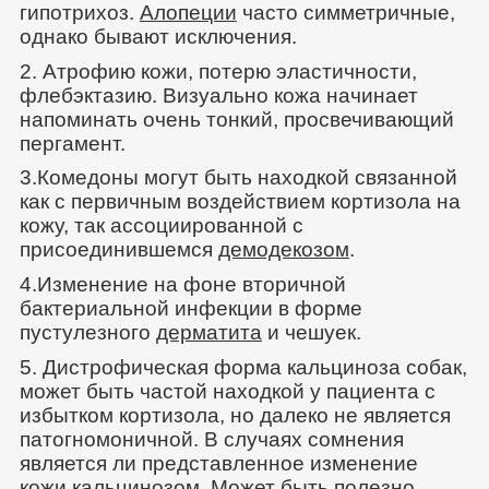
гипотрихоз.
Алопеции
часто симметричные,
однако бывают исключения.
2. Атрофию кожи, потерю эластичности,
флебэктазию. Визуально кожа начинает
напоминать очень тонкий, просвечивающий
пергамент.
3.Комедоны могут быть находкой связанной
как с первичным воздействием кортизола на
кожу, так ассоциированной с
присоединившемся
демодекозом
.
4.Изменение на фоне вторичной
бактериальной инфекции в форме
пустулезного
дерматита
и чешуек.
5. Дистрофическая форма кальциноза собак,
может быть частой находкой у пациента с
избытком кортизола, но далеко не является
патогномоничной. В случаях сомнения
является ли представленное изменение
кожи кальцинозом. Может быть полезно